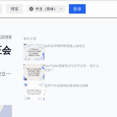
博客
登录
中文（简体）
返回博客
相关文章
正会
如何在哔哩哔哩视频上做笔记
1
YouTube 视频笔记与文字记录：有什么
区别？
建立一
1
适用于长期课程的慕课笔记策略
2