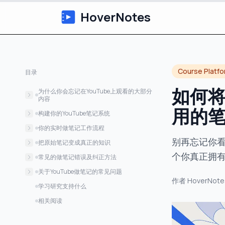
HoverNotes
Course Platf
目录
如何将
为什么你会忘记在YouTube上观看的大部分
内容
用的
被动看视频学习的问题
构建你的YouTube笔记系统
AI如何改变做笔记的流程
你的必备工具包
你的实时做笔记工作流程
别再忘记你看
手动与AI辅助的视频笔记对比
设置你的系统
时间戳和截图的威力
把原始笔记变成真正的知识
个你真正拥
从原始转录到关键要点
从捕捉到连接
常见的做笔记错误及纠正方法
叠加你自己的见解
收集者幻觉
关于YouTube做笔记的常见问题
作者
HoverNote
处理多语言内容
过度依赖AI摘要
应该用AI工具还是手动做笔记？
学习研究支持什么
应该如何在Obsidian中组织视频笔记？
相关阅读
如果转录效果不好怎么办？