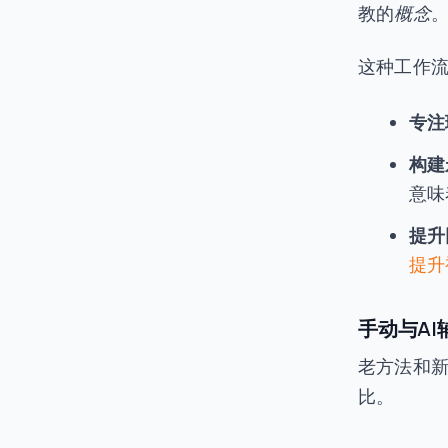
教的
概念
这种工作
专注
构建
意味
提升
提升
手动与A
老方法和
比。