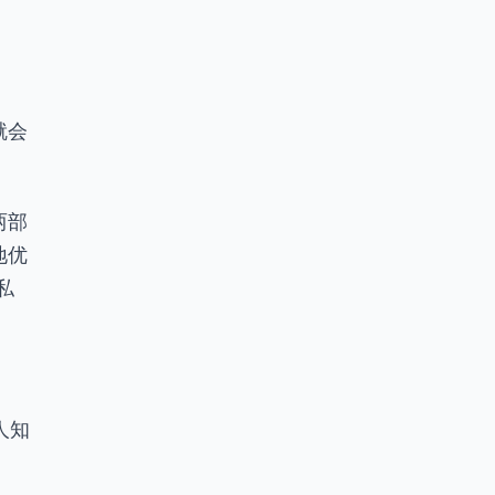
就会
两部
地优
私
人知