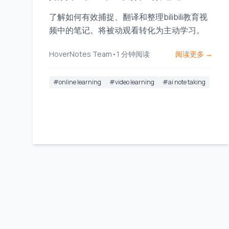
了解如何有效捕捉、翻译和整理bilibili教育视
频中的笔记。将被动观看转化为主动学习。
HoverNotes Team
•
1
分钟阅读
阅读更多 →
#
online learning
#
video learning
#
ai note taking