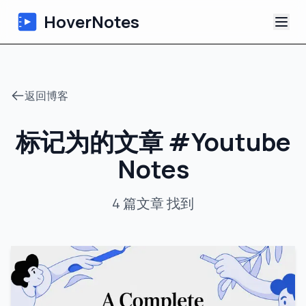
HoverNotes
应用
返回博客
浏览器扩展
标记为的文章
#
Youtube
AI 视频笔记
Notes
教程
4
篇文章
找到
关于
博客