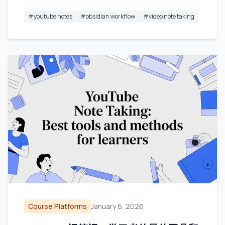
#
youtube notes
#
obsidian workflow
#
video note taking
Course Platforms
January 6, 2026