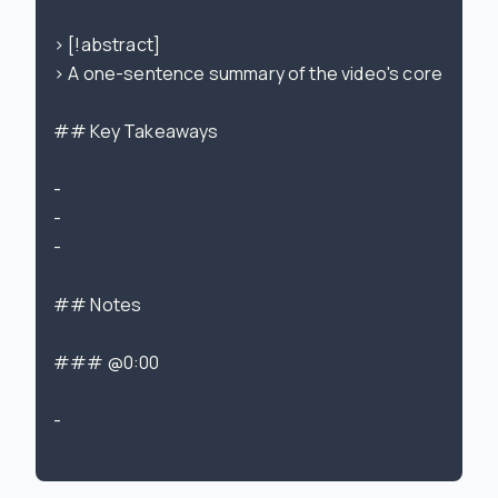
> [!abstract]

> A one-sentence summary of the video's core messa
## Key Takeaways

-

-

-

## Notes

### @0:00

-
