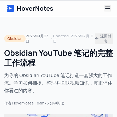
HoverNotes
应用
2026年1月23
Updated:
2026年7月16
返回博
Obsidian
•
日
日
客
浏览器扩展
Obsidian YouTube 笔记的完整
AI 视频笔记
工作流程
教程
为你的 Obsidian YouTube 笔记打造一套强大的工作
流。学习如何捕捉、整理并关联视频知识，真正记住
关于
你看过的内容。
博客
作者
HoverNotes Team
•
3
分钟阅读