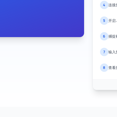
4
连接您
5
开启 
6
捕捉
7
输入
8
查看