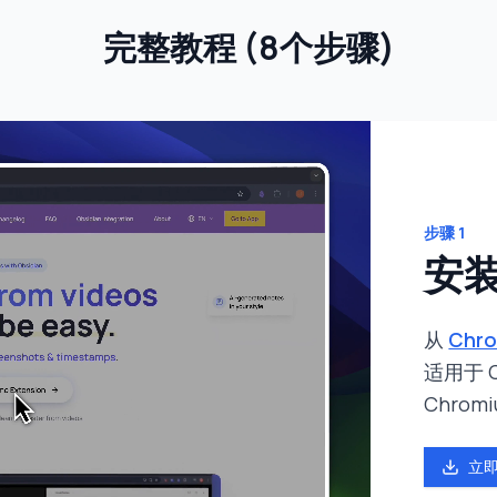
完整教程
(
8个步骤
)
步骤
1
安装
从
Chr
适用于 C
Chrom
立