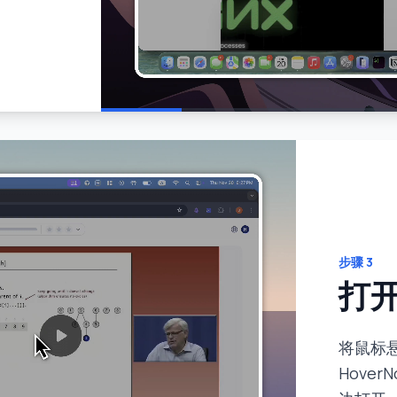
步骤
3
打
将鼠标
Hove