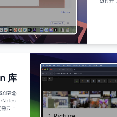
边打开
n 库
或创建您
rNotes
无需云上