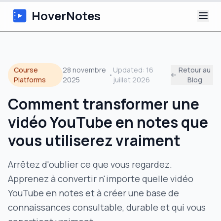
HoverNotes
Application
Course
28 novembre
Updated:
16
Retour au
•
Extension
Platforms
2025
juillet 2026
Blog
Comment transformer une
Notes Vidéo IA
vidéo YouTube en notes que
Tutoriels
vous utiliserez vraiment
À propos
Arrêtez d'oublier ce que vous regardez.
Apprenez à convertir n'importe quelle vidéo
Blog
YouTube en notes et à créer une base de
connaissances consultable, durable et qui vous