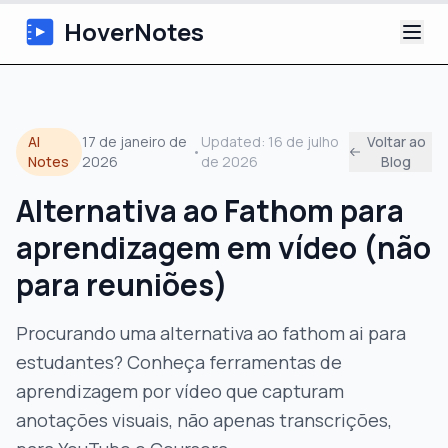
HoverNotes
App
AI
17 de janeiro de
Updated:
16 de julho
Voltar ao
•
Extension
Notes
2026
de 2026
Blog
Alternativa ao Fathom para
Notas de Vídeo com IA
aprendizagem em vídeo (não
Tutoriais
para reuniões)
Sobre
Procurando uma alternativa ao fathom ai para
estudantes? Conheça ferramentas de
Blog
aprendizagem por vídeo que capturam
anotações visuais, não apenas transcrições,