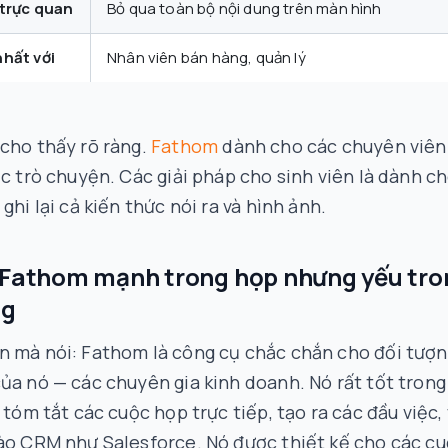
 trực quan
Bỏ qua toàn bộ nội dung trên màn hình
hất với
Nhân viên bán hàng, quản lý
cho thấy rõ ràng.
Fathom
dành cho các chuyên viên
ộc trò chuyện. Các giải pháp cho sinh viên là dành c
 ghi lại cả kiến thức nói ra
và
hình ảnh.
 Fathom mạnh trong họp nhưng yếu tro
ng
n mà nói: Fathom là công cụ chắc chắn cho đối tượ
ủa nó — các chuyên gia kinh doanh. Nó rất tốt trong
à tóm tắt các cuộc họp trực tiếp, tạo ra các đầu việc,
ào CRM như Salesforce. Nó được thiết kế cho các c