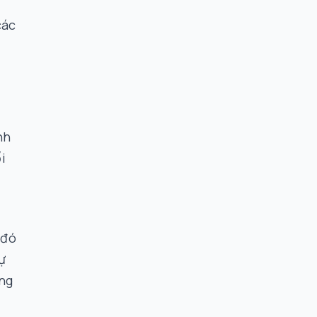
các
nh
i
 đó
ự
ong