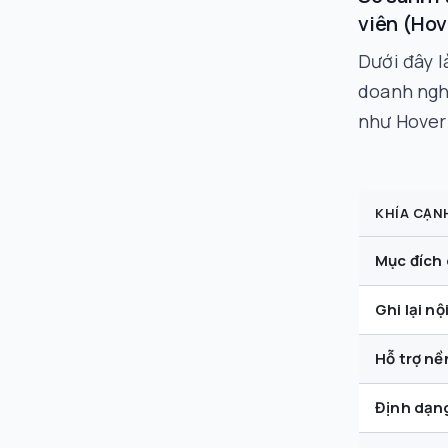
viên (Ho
Dưới đây l
doanh ngh
như Hover
KHÍA CẠN
Mục đích
Ghi lại n
Hỗ trợ nề
Định dạn