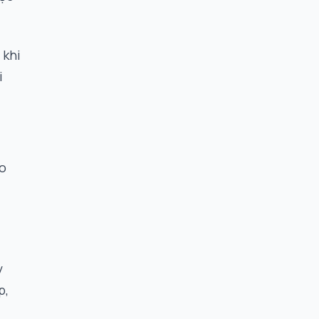
 khi
i
o
y
p,