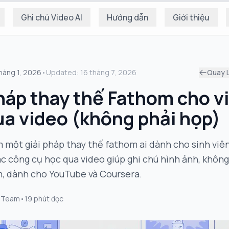
Ghi chú Video AI
Hướng dẫn
Giới thiệu
tháng 1, 2026
•
Updated:
16 tháng 7, 2026
Quay L
háp thay thế Fathom cho v
ua video (không phải họp)
 một giải pháp thay thế fathom ai dành cho sinh viê
 công cụ học qua video giúp ghi chú hình ảnh, không
m, dành cho YouTube và Coursera.
 Team
•
19
phút đọc