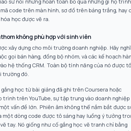
giáo sư
nói
nhưng hoàn toàn bỏ qua những gì họ
trình
mã code trên màn hình, sơ đồ trên bảng trắng, hay 
hóa học được vẽ ra.
athom không phù hợp với sinh viên
ợc xây dựng cho môi trường doanh nghiệp. Hãy nghĩ
uộc gọi bán hàng, đồng bộ nhóm, và các kế hoạch hà
vào hệ thống CRM. Toàn bộ tính năng của nó được tố
i trường đó.
 gắng học từ bài giảng đã ghi trên Coursera hoặc
ập trình trên YouTube, sự tập trung vào doanh nghiệp
 một vấn đề lớn. Phiên âm không thể nắm bắt được s
a một dòng code được tô sáng hay luồng ý tưởng tr
vẽ tay. Nó giống như cố gắng học vẽ tranh chỉ bằng