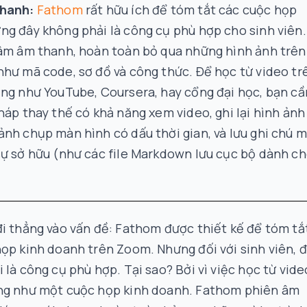
hanh:
Fathom
rất hữu ích để tóm tắt các cuộc họp
g đây không phải là công cụ phù hợp cho sinh viên.
 âm âm thanh, hoàn toàn bỏ qua những hình ảnh trên
hư mã code, sơ đồ và công thức. Để học từ video tr
ng như YouTube, Coursera, hay cổng đại học, bạn cầ
pháp thay thế có khả năng
xem
video, ghi lại hình ảnh
nh chụp màn hình có dấu thời gian, và lưu ghi chú 
ự sở hữu (như các file Markdown lưu cục bộ dành c
.
i thẳng vào vấn đề: Fathom được thiết kế để tóm tắ
ọp kinh doanh trên Zoom. Nhưng đối với sinh viên, 
 là công cụ phù hợp. Tại sao? Bởi vì việc học từ vide
ng như một cuộc họp kinh doanh. Fathom phiên âm