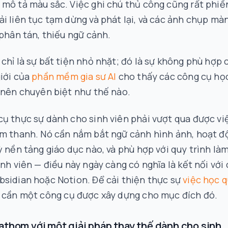
mô tả màu sắc. Việc ghi chú thủ công cũng rất phiề
i liên tục tạm dừng và phát lại, và các ảnh chụp mà
 phân tán, thiếu ngữ cảnh.
chỉ là sự bất tiện nhỏ nhặt; đó là sự không phù hợp 
iới của
phần mềm gia sư AI
cho thấy các công cụ họ
 nên chuyên biệt như thế nào.
ụ thực sự dành cho sinh viên phải vượt qua được vi
âm thanh. Nó cần nắm bắt ngữ cảnh hình ảnh, hoạt đ
ỳ nền tảng giáo dục nào, và phù hợp với quy trình là
inh viên — điều này ngày càng có nghĩa là kết nối với
sidian hoặc Notion. Để cải thiện thực sự
việc học 
n cần một công cụ được xây dựng cho mục đích đó.
athom với một giải pháp thay thế dành cho sinh