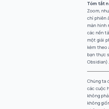
Tóm tắt n
Zoom, nhưn
chỉ phiên
màn hình n
các nền tả
một giải 
kèm theo ả
bạn thực s
Obsidian)
Chúng ta đ
các cuộc h
không phải
không giố