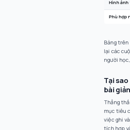
Hình ảnh
Phù hợp n
Bảng trên 
lại các cu
người học,
Tại sao
bài giả
Thẳng thắ
mục tiêu c
việc ghi v
tích hợp v