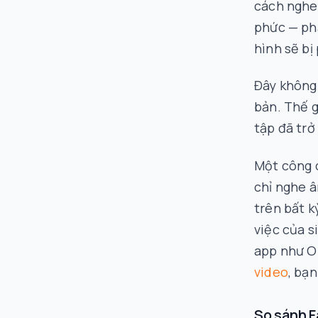
cách nghe 
phức — phả
hình sẽ bị
Đây không 
bản. Thế g
tập đã trở
Một công c
chỉ nghe 
trên bất k
việc của s
app như Ob
video
, bạ
So sánh F