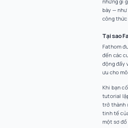
những gì 
bày
— như 
công thức 
Tại sao F
Fathom đư
đến các c
động đẩy 
ưu cho mô
Khi bạn cố
tutorial l
trở thành
tinh tế củ
một sơ đồ 