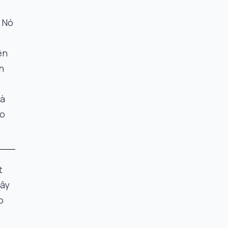
 Nó
ên
n
mà
ho
t
đây
o