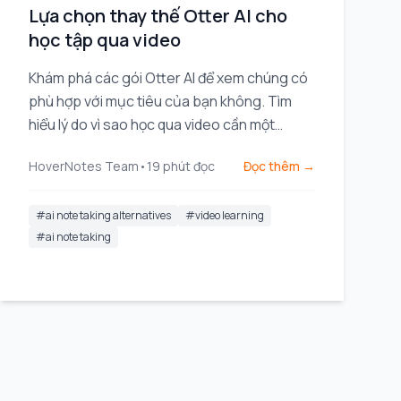
Lựa chọn thay thế Otter AI cho
học tập qua video
Khám phá các gói Otter AI để xem chúng có
phù hợp với mục tiêu của bạn không. Tìm
hiểu lý do vì sao học qua video cần một
phương pháp khác và so sánh các lựa chọn
HoverNotes Team
•
19
phút đọc
Đọc thêm →
hàng đầu được thiết kế cho sinh viên.
#
ai note taking alternatives
#
video learning
#
ai note taking