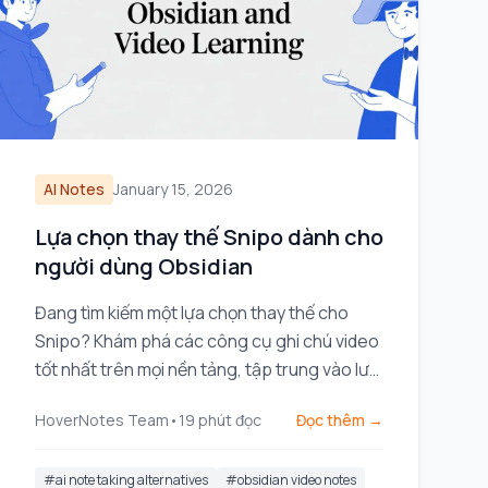
AI Notes
January 15, 2026
Lựa chọn thay thế Snipo dành cho
người dùng Obsidian
Đang tìm kiếm một lựa chọn thay thế cho
Snipo? Khám phá các công cụ ghi chú video
tốt nhất trên mọi nền tảng, tập trung vào lưu
trữ ưu tiên địa phương dành cho người dùng
HoverNotes Team
•
19
phút đọc
Đọc thêm →
Obsidian.
#
ai note taking alternatives
#
obsidian video notes