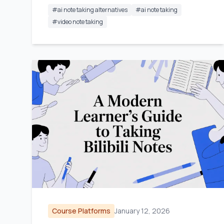
#
ai note taking alternatives
#
ai note taking
#
video note taking
Course Platforms
January 12, 2026