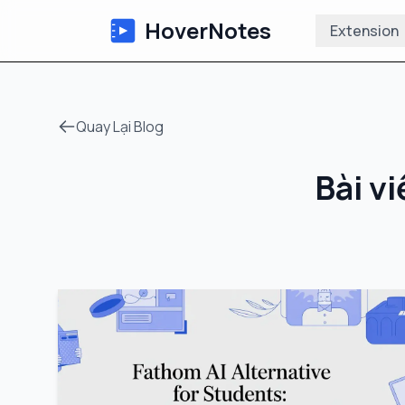
HoverNotes
Extension
Quay Lại Blog
Bài v