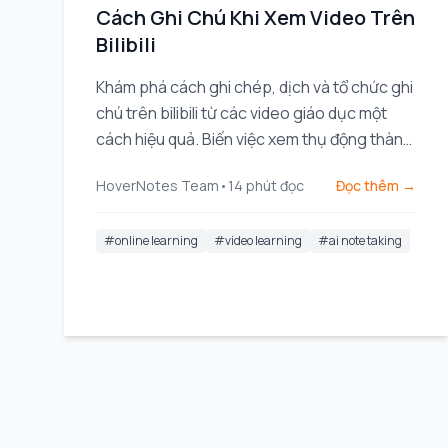
Cách Ghi Chú Khi Xem Video Trên
Bilibili
Khám phá cách ghi chép, dịch và tổ chức ghi
chú trên bilibili từ các video giáo dục một
cách hiệu quả. Biến việc xem thụ động thành
học tập chủ động.
HoverNotes Team
•
14
phút đọc
Đọc thêm →
#
online learning
#
video learning
#
ai note taking