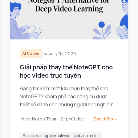
AI Notes
January 16, 2026
Giải pháp thay thế NoteGPT cho
học video trực tuyến
Đang tìm kiếm một lựa chọn thay thế cho
NoteGPT? Khám phá các công cụ được
thiết kế dành cho những người học nghiêm
túc, những người cần lưu trữ cục bộ, tích
HoverNotes Team
•
21
phút đọc
Đọc thêm →
hợp Obsidian và bối cảnh hình ảnh từ các
video.
#
ai note taking alternatives
#
ai video notes