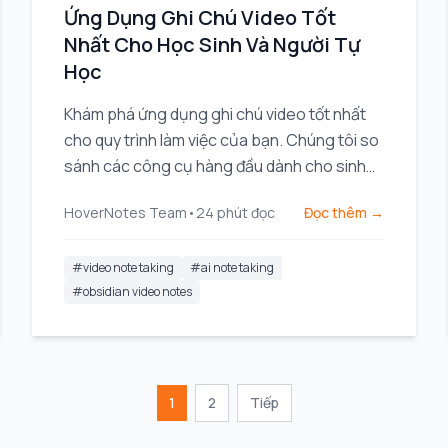
Ứng Dụng Ghi Chú Video Tốt
Nhất Cho Học Sinh Và Người Tự
Học
Khám phá ứng dụng ghi chú video tốt nhất
cho quy trình làm việc của bạn. Chúng tôi so
sánh các công cụ hàng đầu dành cho sinh
viên và chuyên gia sử dụng Obsidian,
HoverNotes Team
•
24
phút đọc
Đọc thêm →
Notion, và các khóa học trực tuyến.
#
video note taking
#
ai note taking
#
obsidian video notes
1
2
Tiếp