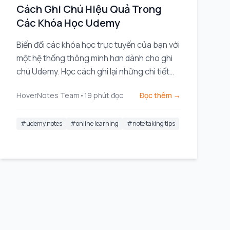
Cách Ghi Chú Hiệu Quả Trong
Các Khóa Học Udemy
Biến đổi các khóa học trực tuyến của bạn với
một hệ thống thông minh hơn dành cho ghi
chú Udemy. Học cách ghi lại những chi tiết
hình ảnh, giữ cho mọi thứ có tổ chức, và thực
HoverNotes Team
•
19
phút đọc
Đọc thêm →
sự ghi nhớ những gì bạn xem.
#
udemy notes
#
online learning
#
note taking tips