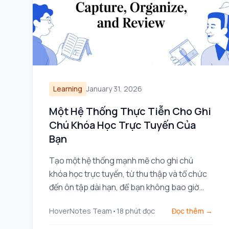
Learning
January 31, 2026
Một Hệ Thống Thực Tiễn Cho Ghi
Chú Khóa Học Trực Tuyến Của
Bạn
Tạo một hệ thống mạnh mẽ cho ghi chú
khóa học trực tuyến, từ thu thập và tổ chức
đến ôn tập dài hạn, để bạn không bao giờ
quên những gì đã học.
HoverNotes Team
•
18
phút đọc
Đọc thêm →