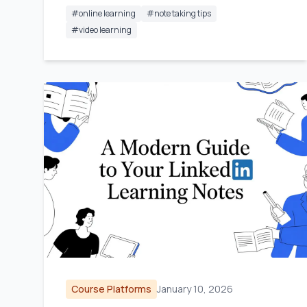
#
online learning
#
note taking tips
#
video learning
Course Platforms
January 10, 2026