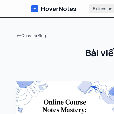
HoverNotes
Extension
Quay Lại Blog
Bài vi