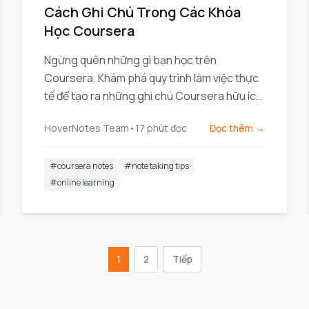
Cách Ghi Chú Trong Các Khóa
Học Coursera
Ngừng quên những gì bạn học trên
Coursera. Khám phá quy trình làm việc thực
tế để tạo ra những ghi chú Coursera hữu ích,
có thể tìm kiếm, giúp tăng cường khả năng
HoverNotes Team
•
17
phút đọc
Đọc thêm →
ghi nhớ lâu dài.
#
coursera notes
#
note taking tips
#
online learning
1
2
Tiếp