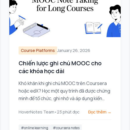
Course Platforms
January 26, 2026
Chiến lược ghi chú MOOC cho
các khóa học dài
Khó khăn khi ghi chú MOOC trên Coursera
hoặc edX? Học một quy trình đã được chứng
minh để tổ chức, ghi nhớ và áp dụng kiến
thức từ các khóa học dài mà không bị mệt
HoverNotes Team
•
23
phút đọc
Đọc thêm →
mỏi.
#
online learning
#
coursera notes