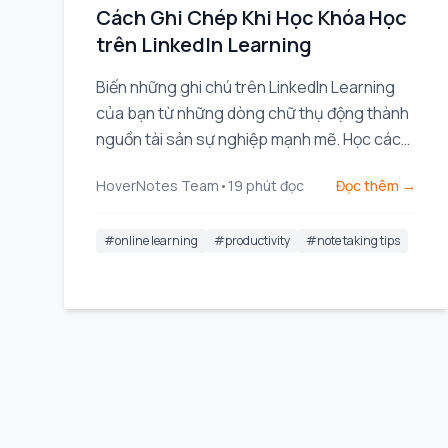
Cách Ghi Chép Khi Học Khóa Học
trên LinkedIn Learning
Biến những ghi chú trên LinkedIn Learning
của bạn từ những dòng chữ thụ động thành
nguồn tài sản sự nghiệp mạnh mẽ. Học các
quy trình làm việc thực tiễn để ghi lại, sắp xếp
HoverNotes Team
•
19
phút đọc
Đọc thêm →
và sử dụng kiến thức của bạn một cách hiệu
quả.
#
online learning
#
productivity
#
note taking tips