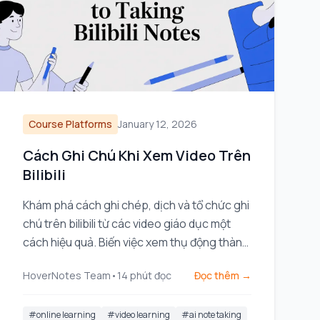
Course Platforms
January 12, 2026
Cách Ghi Chú Khi Xem Video Trên
Bilibili
Khám phá cách ghi chép, dịch và tổ chức ghi
chú trên bilibili từ các video giáo dục một
cách hiệu quả. Biến việc xem thụ động thành
học tập chủ động.
HoverNotes Team
•
14
phút đọc
Đọc thêm →
#
online learning
#
video learning
#
ai note taking