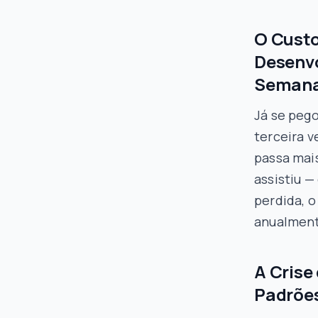
O Custo
Desenvo
Seman
Já se pego
terceira 
passa mai
assistiu —
perdida, o
anualment
A Crise
Padrões