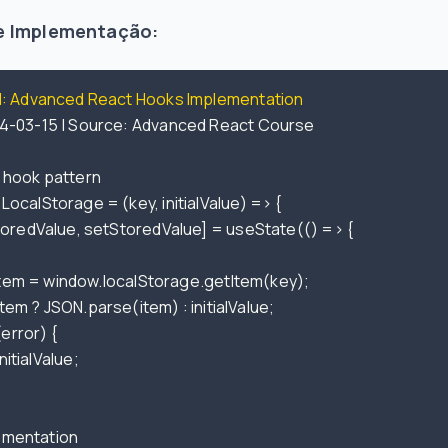
e Implementação:
l: Advanced React Hooks Implementation
4-03-15 | Source: Advanced React Course

 hook pattern

ocalStorage = (key, initialValue) => {

t item = window.localStorage.getItem(key);

n item ? JSON.parse(item) : initialValue;

(error) {

initialValue;

plementation
