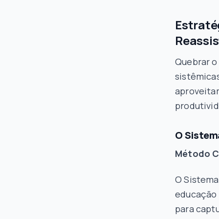
Estraté
Reassis
Quebrar o 
sistêmica
aproveita
produtivi
O Sistem
Método C
O Sistema
educação 
para capt