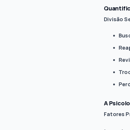
Quantifi
Divisão 
Bus
Rea
Rev
Tro
Per
A Psicolo
Fatores P