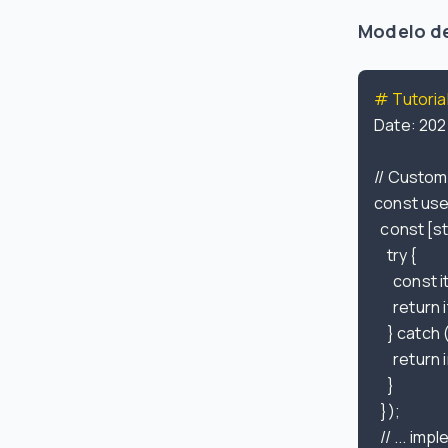
Modelo d
# Tutoria
Date: 202
// Custom
const useL
    try {

      cons
      retur
    } catch 
      return 
    }

  });

  // ... im