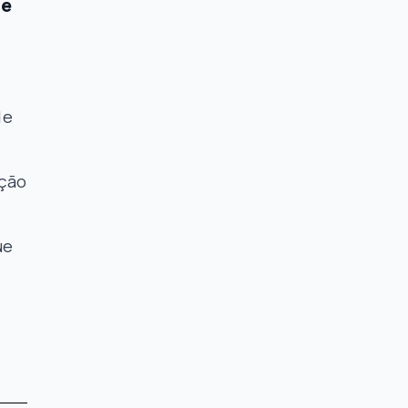
pe
de
ção
ue