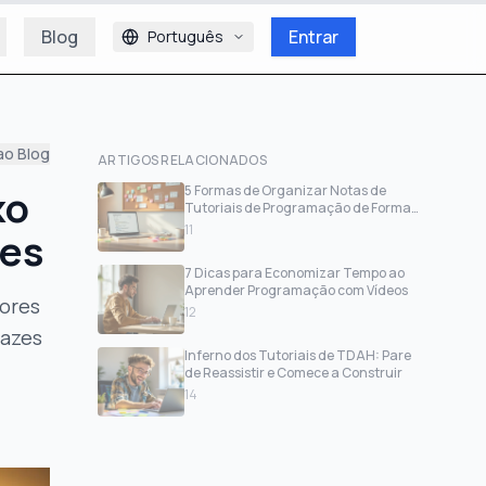
Blog
Entrar
Português
ao Blog
ARTIGOS RELACIONADOS
xo
5 Formas de Organizar Notas de
Tutoriais de Programação de Forma
Eficaz
11
res
7 Dicas para Economizar Tempo ao
Aprender Programação com Vídeos
dores
12
cazes
Inferno dos Tutoriais de TDAH: Pare
de Reassistir e Comece a Construir
14