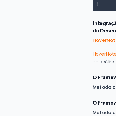
Integraç
do Desen
HoverNot
HoverNot
de análise
O Framew
Metodolo
O Framew
Metodolo