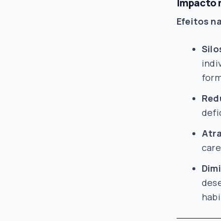
Impacto 
Efeitos n
Sil
indi
form
Red
defi
Atr
care
Dim
dese
habi