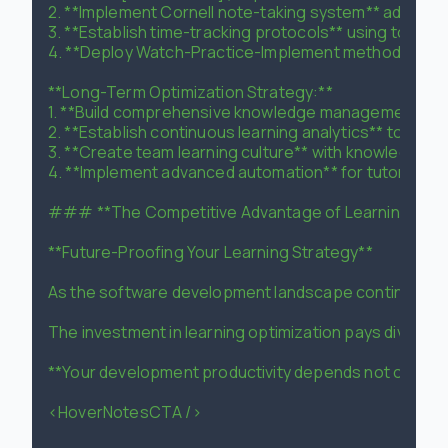
2. **Implement Cornell note-taking system** adapted
3. **Establish time-tracking protocols** using tools 
4. **Deploy Watch-Practice-Implement methodology** 
**Long-Term Optimization Strategy:**

1. **Build comprehensive knowledge management system
2. **Establish continuous learning analytics** to mea
3. **Create team learning culture** with knowledge s
4. **Implement advanced automation** for tutorial con
### **The Competitive Advantage of Learning Mast
**Future-Proofing Your Learning Strategy**

As the software development landscape continues evolvi
The investment in learning optimization pays dividend
**Your development productivity depends not on how mu
<HoverNotesCTA />
