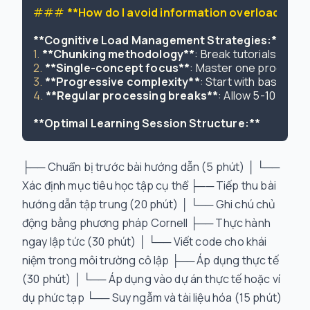
### 
**How do I avoid information overload whe
**Cognitive Load Management Strategies:**
1.
**Chunking methodology**
2.
**Single-concept focus**
3.
**Progressive complexity**
4.
**Regular processing breaks**
: Allow 5-10 minu
**Optimal Learning Session Structure:**
├── Chuẩn bị trước bài hướng dẫn (5 phút) │ └──
Xác định mục tiêu học tập cụ thể ├── Tiếp thu bài
hướng dẫn tập trung (20 phút) │ └── Ghi chú chủ
động bằng phương pháp Cornell ├── Thực hành
ngay lập tức (30 phút) │ └── Viết code cho khái
niệm trong môi trường cô lập ├── Áp dụng thực tế
(30 phút) │ └── Áp dụng vào dự án thực tế hoặc ví
dụ phức tạp └── Suy ngẫm và tài liệu hóa (15 phút)