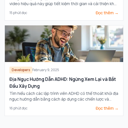
video hiệu quả này giúp tiết kiệm thời gian và cải thiện khả
năng ghi nhớ.
Đọc thêm →
15
phút đọc
Developers
February 9, 2025
Địa Ngục Hướng Dẫn ADHD: Ngừng Xem Lại và Bắt
Đầu Xây Dựng
Tìm hiểu cách các lập trình viên ADHD có thể thoát khỏi địa
ngục hướng dẫn bằng cách áp dụng các chiến lược và
công cụ hiệu quả để nâng cao việc học và xây dựng dự án.
Đọc thêm →
16
phút đọc