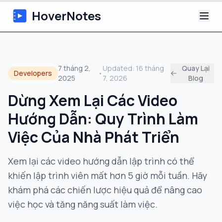
HoverNotes
Ứng dụng
7 tháng 2,
Updated:
16 tháng
Quay Lại
Developers
•
2025
7, 2026
Blog
Extension
Dừng Xem Lại Các Video
Ghi chú Video AI
Hướng Dẫn: Quy Trình Làm
Hướng dẫn
Việc Của Nhà Phát Triển
Giới thiệu
Xem lại các video hướng dẫn lập trình có thể
khiến lập trình viên mất hơn 5 giờ mỗi tuần. Hãy
Blog
khám phá các chiến lược hiệu quả để nâng cao
việc học và tăng năng suất làm việc.