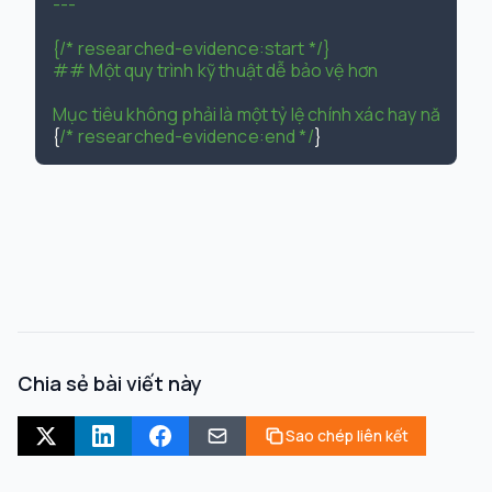
---

{/* researched-evidence:start */}

## Một quy trình kỹ thuật dễ bảo vệ hơn

Mục tiêu không phải là một tỷ lệ chính xác hay năng suấ
{
/* researched-evidence:end */
Chia sẻ bài viết này
Sao chép liên kết