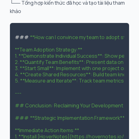
└── Tổng hợp kiến thức đã học và tạo tài liệu tham
khảo
### 
**How can I convince my team to adopt systemat
**Team Adoption Strategy:**

1. **Demonstrate Individual Success**: Show personal 
2. **Quantify Team Benefits**: Present data on poten
3. **Start Small**: Implement with one project or learni
4. **Create Shared Resources**: Build team knowledge
5. **Measure and Iterate**: Track team metrics and co
---

## Conclusion: Reclaiming Your Development Product
### **Strategic Implementation Framework**

**Immediate Action Items:**

1. **Install [HoverNotes](https://hovernotes.io/vi)**