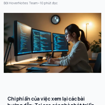
Bởi
HoverNotes Team
•
10
phút đọc
Chi phí ẩn của việc xem lại các bài