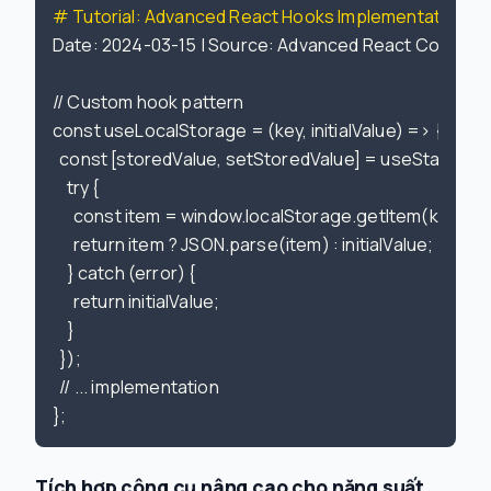
# Tutorial: Advanced React Hooks Implementation
Date: 2024-03-15 | Source: Advanced React Course

// Custom hook pattern

const useLocalStorage = (key, initialValue) => {

    try {

      const item = window.localStorage.getItem(key);

      return item ? JSON.parse(item) : initialValue;

    } catch (error) {

      return initialValue;

    }

  });

  // ... implementation

Tích hợp công cụ nâng cao cho năng suất