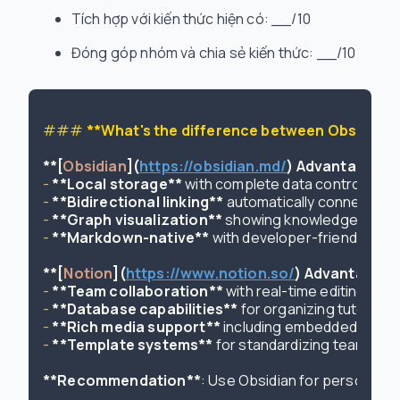
Tích hợp với kiến thức hiện có: __/10
Đóng góp nhóm và chia sẻ kiến thức: __/10
### 
**What's the difference between Obsidian a
**[
Obsidian
](
https://obsidian.md/
) Advantages:*
-
**Local storage**
-
**Bidirectional linking**
-
**Graph visualization**
-
**Markdown-native**
 with developer-friendly form
**[
Notion
](
https://www.notion.so/
) Advantages:
-
**Team collaboration**
-
**Database capabilities**
-
**Rich media support**
-
**Template systems**
 for standardizing team lea
**Recommendation**
: Use Obsidian for personal 