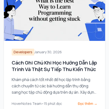
Developers
January 30, 2026
Cách Ghi Chú Khi Học Hướng Dẫn Lập
Trình Và Thật Sự Tiếp Thu Kiến Thức
Khám phá cách tốt nhất để học lập trình bằng
cách chuyển từ các bài hướng dẫn thụ động
sang học tập chủ động dựa trên dự án. Xây dựng
kỹ năng thực tế và thoát khỏi cảnh học theo
HoverNotes Team
•
15
phút đọc
Đọc thêm →
hướng dẫn nhàm chán.