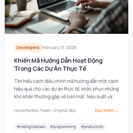
Developers
February 13, 2025
Khiến Mã Hướng Dẫn Hoạt Động
Trong Các Dự Án Thực Tế
Tìm hiểu cách điều chỉnh mã hướng dẫn một cách
hiệu quả cho các dự án thực tế, khắc phục những
khó khăn thường gặp về bảo mật, hiệu suất và
tích hợp.
HoverNotes Team
•
21
phút đọc
Đọc thêm →
#
coding tutorials
#
programming
#
productivity