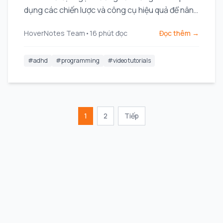
dụng các chiến lược và công cụ hiệu quả để nâng
cao việc học và xây dựng dự án.
HoverNotes Team
•
16
phút đọc
Đọc thêm →
#
adhd
#
programming
#
video tutorials
1
2
Tiếp