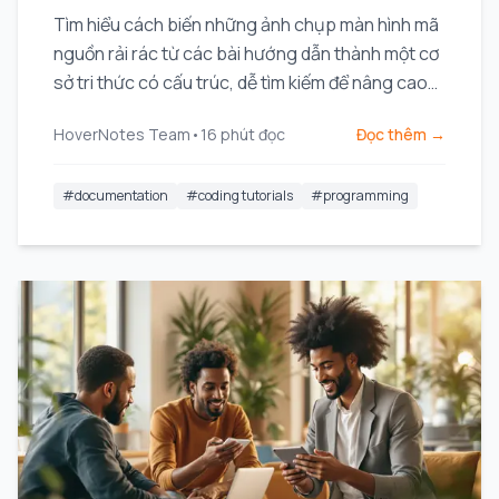
Tìm hiểu cách biến những ảnh chụp màn hình mã
nguồn rải rác từ các bài hướng dẫn thành một cơ
sở tri thức có cấu trúc, dễ tìm kiếm để nâng cao
năng suất làm việc.
HoverNotes Team
•
16
phút đọc
Đọc thêm →
#
documentation
#
coding tutorials
#
programming