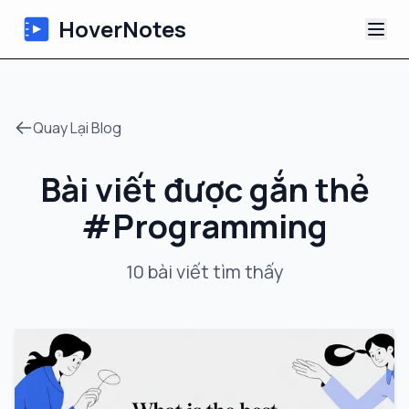
HoverNotes
Ứng dụng
Quay Lại Blog
Extension
Bài viết được gắn thẻ
Ghi chú Video AI
#
Programming
Hướng dẫn
10
bài viết
tìm thấy
Giới thiệu
Blog