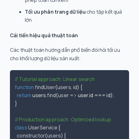
Tối ưu phân trang dữ liệu
cho tập kết quả
lớn
Cải tiến hiệu quả thuật toán
Các thuật toán hướng dẫn phổ biến đòi hỏi tối ưu
cho khối lượng dữ liệu sản xuất:
// Tutorial approach: Linear search
function
findUser
(
users, id
) {

return
 users.
find
(
user
 =>
 user.
id
 === id);

}

// Production approach: Optimized lookup
class
UserService
 {

constructor
(
users
) {
