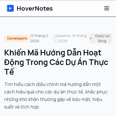
HoverNotes
Ứng dụng
13 tháng 2,
Updated:
16 tháng
Quay Lại
Developers
•
2025
7, 2026
Blog
Extension
Khiến Mã Hướng Dẫn Hoạt
Ghi chú Video AI
Động Trong Các Dự Án Thực
Hướng dẫn
Tế
Giới thiệu
Tìm hiểu cách điều chỉnh mã hướng dẫn một
cách hiệu quả cho các dự án thực tế, khắc phục
Blog
những khó khăn thường gặp về bảo mật, hiệu
suất và tích hợp.