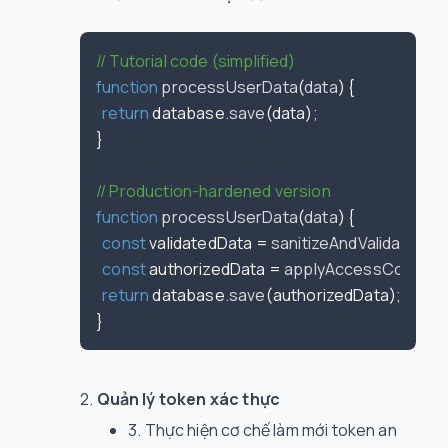
// Tutorial code (simplified)
function
processUserData
(
data
) {

return
 database.
save
(data);

}

// Production-hardened version
function
processUserData
(
data
) {

const
 validatedData = 
sanitizeAndValidate
(dat
const
 authorizedData = 
applyAccessControl
return
 database.
save
(authorizedData);

Quản lý token xác thực
Thực hiện cơ chế làm mới token an