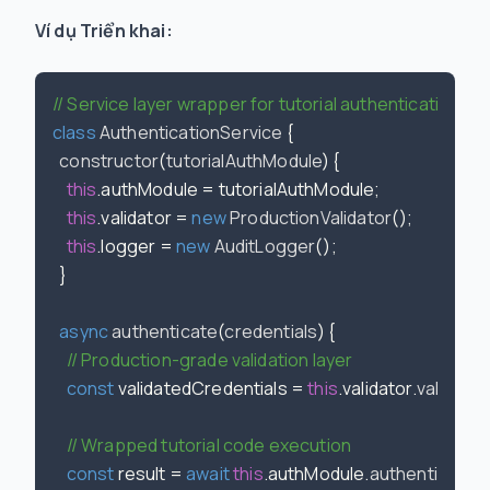
Ví dụ Triển khai:
// Service layer wrapper for tutorial authentication co
class
AuthenticationService
 {

constructor
(
tutorialAuthModule
) {

this
.
authModule
 = tutorialAuthModule;

this
.
validator
 = 
new
ProductionValidator
();

this
.
logger
 = 
new
AuditLogger
();

  }

async
authenticate
(
credentials
) {

// Production-grade validation layer
const
 validatedCredentials = 
this
.
validator
.
validate
(
// Wrapped tutorial code execution
const
 result = 
await
this
.
authModule
.
authenticate
(