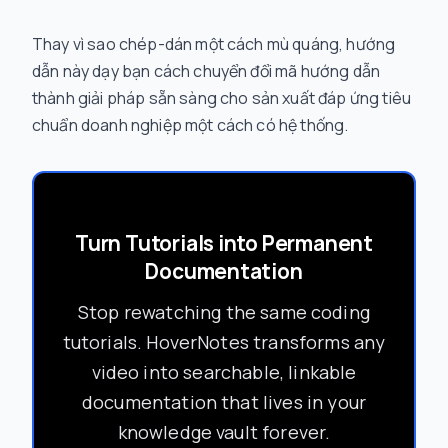
Thay vì sao chép-dán một cách mù quáng, hướng
dẫn này dạy bạn cách chuyển đổi mã hướng dẫn
thành giải pháp sẵn sàng cho sản xuất đáp ứng tiêu
chuẩn doanh nghiệp một cách có hệ thống.
Turn Tutorials into Permanent
Documentation
Stop rewatching the same coding
tutorials. HoverNotes transforms any
video into searchable, linkable
documentation that lives in your
knowledge vault forever.