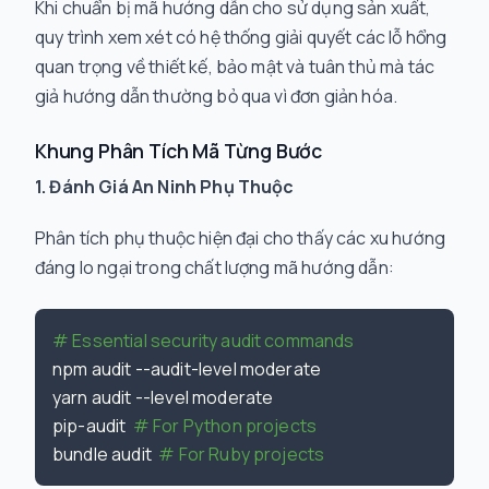
Khi chuẩn bị mã hướng dẫn cho sử dụng sản xuất,
quy trình xem xét có hệ thống giải quyết các lỗ hổng
quan trọng về thiết kế, bảo mật và tuân thủ mà tác
giả hướng dẫn thường bỏ qua vì đơn giản hóa.
Khung Phân Tích Mã Từng Bước
1. Đánh Giá An Ninh Phụ Thuộc
Phân tích phụ thuộc hiện đại cho thấy các xu hướng
đáng lo ngại trong chất lượng mã hướng dẫn:
# Essential security audit commands
npm audit --audit-level moderate

yarn audit --level moderate

pip-audit  
# For Python projects
bundle audit  
# For Ruby projects