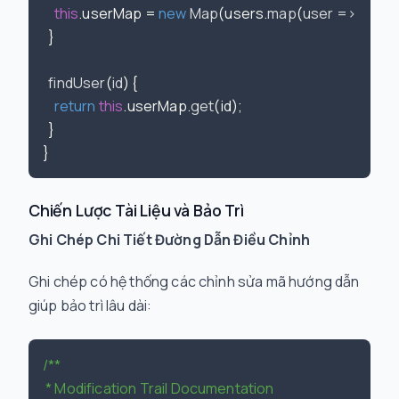
this
.
userMap
 = 
new
Map
(users.
map
(
user
 =>
 [user.
  }

findUser
(
id
) {

return
this
.
userMap
.
get
(id);

  }

Chiến Lược Tài Liệu và Bảo Trì
Ghi Chép Chi Tiết Đường Dẫn Điều Chỉnh
Ghi chép có hệ thống các chỉnh sửa mã hướng dẫn
giúp bảo trì lâu dài:
/**

 * Modification Trail Documentation
