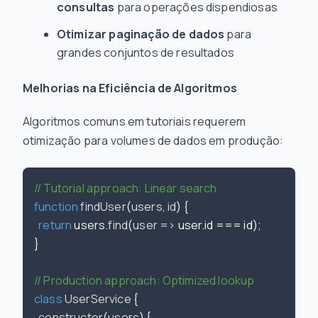
consultas
para operações dispendiosas
Otimizar paginação de dados
para
grandes conjuntos de resultados
Melhorias na Eficiência de Algoritmos
Algoritmos comuns em tutoriais requerem
otimização para volumes de dados em produção:
// Tutorial approach: Linear search
function
findUser
(
users, id
) {

return
 users.
find
(
user
 =>
 user.
id
 === id);

}

// Production approach: Optimized lookup
class
UserService
 {

constructor
(
users
) {
