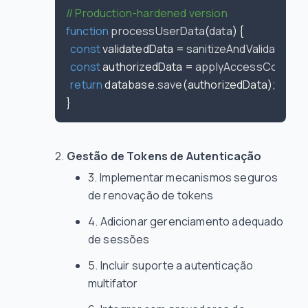
// Production-hardened version
function
processUserData
(
data
) {

const
 validatedData = 
sanitizeAndValidate
(dat
const
 authorizedData = 
applyAccessControl
return
 database.
save
(authorizedData);

Gestão de Tokens de Autenticação
Implementar mecanismos seguros
de renovação de tokens
Adicionar gerenciamento adequado
de sessões
Incluir suporte a autenticação
multifator