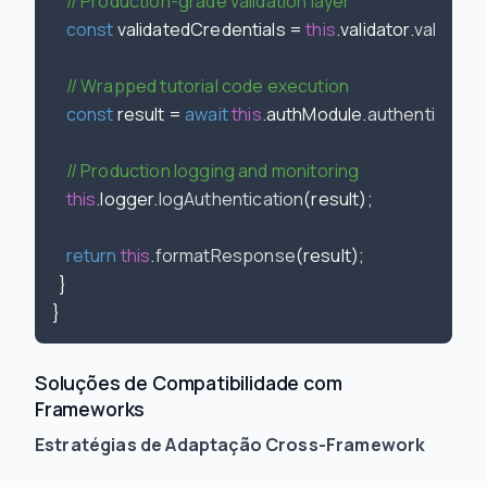
// Production-grade validation layer
const
 validatedCredentials = 
this
.
validator
.
validate
(
// Wrapped tutorial code execution
const
 result = 
await
this
.
authModule
.
authenticate
(
// Production logging and monitoring
this
.
logger
.
logAuthentication
(result);

return
this
.
formatResponse
(result);

  }

Soluções de Compatibilidade com
Frameworks
Estratégias de Adaptação Cross-Framework