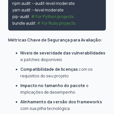
npm audit --audit-level moderate

yarn audit --level moderate

pip-audit  
# For Python projects
bundle audit  
# For Ruby projects
Métricas Chave de Segurança para Avaliação:
Níveis de severidade das vulnerabilidades
e patches disponíveis
Compatibilidade de licenças
com os
requisitos do seu projeto
Impacto no tamanho do pacote
e
implicações de desempenho
Alinhamento da versão dos frameworks
com sua pilha tecnológica