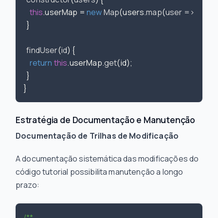
this
.
userMap
 = 
new
Map
(users.
map
(
user
 =>
 [user.
  }

findUser
(
id
) {

return
this
.
userMap
.
get
(id);

  }

Estratégia de Documentação e Manutenção
Documentação de Trilhas de Modificação
A documentação sistemática das modificações do
código tutorial possibilita manutenção a longo
prazo:
/**
