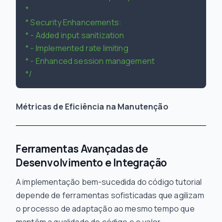
 *

 * Security Enhancements:

 * - Added input sanitization

 * - Implemented rate limiting

 * - Enhanced session management

 */
Métricas de Eficiência na Manutenção
Ferramentas Avançadas de
Desenvolvimento e Integração
A implementação bem-sucedida do código tutorial
depende de ferramentas sofisticadas que agilizam
o processo de adaptação ao mesmo tempo que
mantêm a qualidade do código e o valor