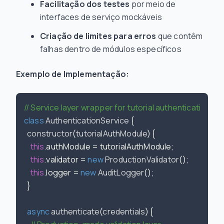
Facilitação dos testes
por meio de
interfaces de serviço mockáveis
Criação de limites para erros
que contêm
falhas dentro de módulos específicos
Exemplo de Implementação:
// Service layer wrapper for tutorial authentication co
class
AuthenticationService
 {

constructor
(
tutorialAuthModule
) {

this
.
authModule
 = tutorialAuthModule;

this
.
validator
 = 
new
ProductionValidator
();

this
.
logger
 = 
new
AuditLogger
();

  }

async
authenticate
(
credentials
) {
