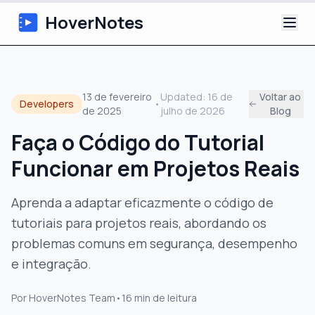
HoverNotes
App
13 de fevereiro
Updated:
16 de
Voltar ao
Developers
•
de 2025
julho de 2026
Blog
Extension
Faça o Código do Tutorial
Notas de Vídeo com IA
Funcionar em Projetos Reais
Tutoriais
Aprenda a adaptar eficazmente o código de
tutoriais para projetos reais, abordando os
Sobre
problemas comuns em segurança, desempenho
Blog
e integração.
Por
HoverNotes Team
•
16
min de leitura