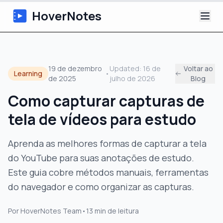
HoverNotes
App
19 de dezembro
Updated:
16 de
Voltar ao
Learning
•
de 2025
julho de 2026
Blog
Extension
Como capturar capturas de
Notas de Vídeo com IA
tela de vídeos para estudo
Tutoriais
Aprenda as melhores formas de capturar a tela
do YouTube para suas anotações de estudo.
Sobre
Este guia cobre métodos manuais, ferramentas
Blog
do navegador e como organizar as capturas.
Por
HoverNotes Team
•
13
min de leitura