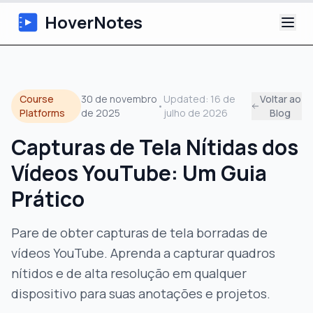
HoverNotes
App
Course
30 de novembro
Updated:
16 de
Voltar ao
•
Extension
Platforms
de 2025
julho de 2026
Blog
Capturas de Tela Nítidas dos
Notas de Vídeo com IA
Vídeos YouTube: Um Guia
Tutoriais
Prático
Sobre
Pare de obter capturas de tela borradas de
vídeos YouTube. Aprenda a capturar quadros
Blog
nítidos e de alta resolução em qualquer
dispositivo para suas anotações e projetos.