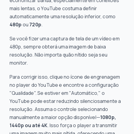
economizar banda, especialmente em conexões
mais lentas, o YouTube costuma definir
automaticamente uma resolução inferior, como
480p
ou
720p
.
Se você fizer uma captura de tela de um vídeo em
480p,
sempre
obterá uma imagem de baixa
resolução. Não importa quão nítido seja seu
monitor.
Para corrigir isso, clique no ícone de engrenagem
no player do YouTube e encontre a configuração
"Qualidade". Se estiver em "Automático," o
YouTube pode estar reduzindo silenciosamente a
resolução. Assuma o controle selecionando
manualmente a maior opção disponível—
1080p,
1440p ou até 4K
. Isso força o player a transmitir
uma imagem muito mais nítida, oferecendo uma