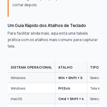
cortar depois.
Um Guia Rápido dos Atalhos de Teclado
Para facilitar ainda mais, aqui está uma tabela
prática com os atalhos mais comuns para capturar
tela.
SISTEMA OPERACIONAL
ATALHO
TIPO DE
Windows
Win + Shift + S
Selecionar
Windows
PrtScn
Tela intei
macOS
Cmd + Shift + 4
Selecionar