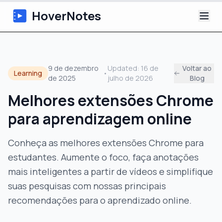
HoverNotes
App
9 de dezembro
Updated:
16 de
Voltar ao
Learning
•
de 2025
julho de 2026
Blog
Extension
Melhores extensões Chrome
Notas de Vídeo com IA
para aprendizagem online
Tutoriais
Conheça as melhores extensões Chrome para
estudantes. Aumente o foco, faça anotações
Sobre
mais inteligentes a partir de vídeos e simplifique
Blog
suas pesquisas com nossas principais
recomendações para o aprendizado online.