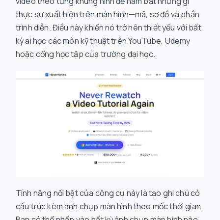
video theo từng khung hình để nắm bắt những gì
thực sự xuất hiện trên màn hình—mã, sơ đồ và phần
trình diễn. Điều này khiến nó trở nên thiết yếu với bất
kỳ ai học các môn kỹ thuật trên YouTube, Udemy
hoặc cổng học tập của trường đại học.
Tính năng nổi bật của công cụ này là tạo ghi chú có
cấu trúc kèm ảnh chụp màn hình theo mốc thời gian.
Bạn có thể nhấp vào bất kỳ ảnh chụp màn hình nào