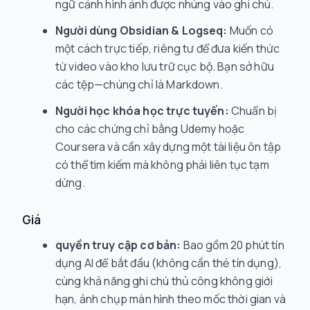
ngữ cảnh hình ảnh được nhúng vào ghi chú.
Người dùng Obsidian & Logseq:
Muốn có
một cách trực tiếp, riêng tư để đưa kiến thức
từ video vào kho lưu trữ cục bộ. Bạn sở hữu
các tệp—chúng chỉ là Markdown.
Người học khóa học trực tuyến:
Chuẩn bị
cho các chứng chỉ bằng Udemy hoặc
Coursera và cần xây dựng một tài liệu ôn tập
có thể tìm kiếm mà không phải liên tục tạm
dừng.
Giá
quyền truy cập cơ bản:
Bao gồm 20 phút tín
dụng AI để bắt đầu (không cần thẻ tín dụng),
cùng khả năng ghi chú thủ công không giới
hạn, ảnh chụp màn hình theo mốc thời gian và