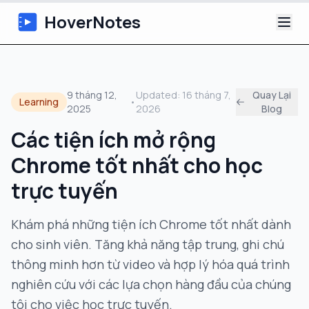
HoverNotes
Ứng dụng
9 tháng 12,
Updated:
16 tháng 7,
Quay Lại
Learning
•
2025
2026
Blog
Extension
Các tiện ích mở rộng
Ghi chú Video AI
Chrome tốt nhất cho học
Hướng dẫn
trực tuyến
Giới thiệu
Khám phá những tiện ích Chrome tốt nhất dành
cho sinh viên. Tăng khả năng tập trung, ghi chú
Blog
thông minh hơn từ video và hợp lý hóa quá trình
nghiên cứu với các lựa chọn hàng đầu của chúng
tôi cho việc học trực tuyến.