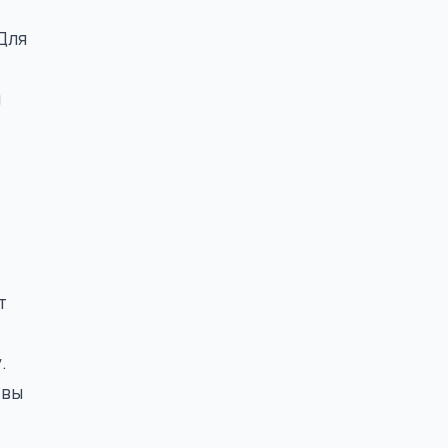
Для
ы
т
.
 вы