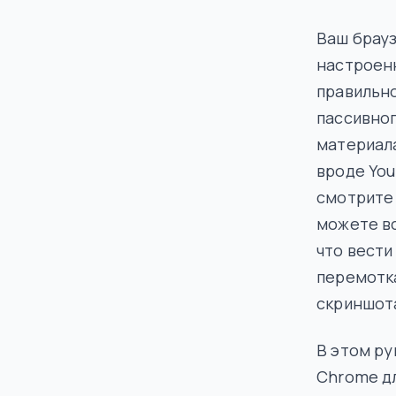
Ваш брауз
настроенн
правильн
пассивно
материала
вроде You
смотрите 
можете вс
что вести
перемотк
скриншот
В этом р
Chrome д