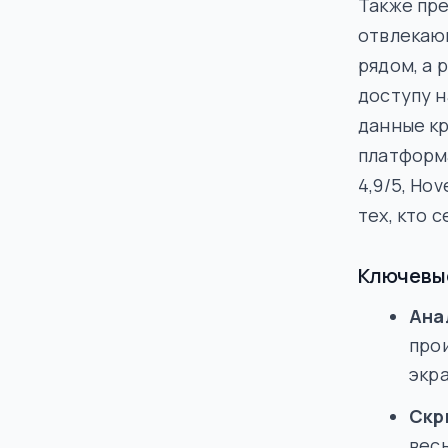
Также пр
отвлекающ
рядом, а 
доступу н
данные кр
платформа
4,9/5, Ho
тех, кто 
Ключевы
Ана
про
экра
Скр
весь