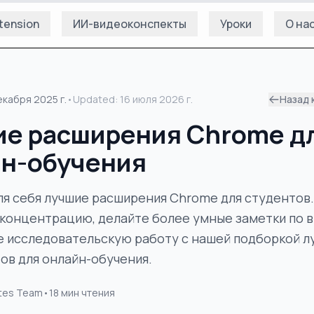
tension
ИИ-видеоконспекты
Уроки
О на
екабря 2025 г.
•
Updated:
16 июля 2026 г.
Назад 
е расширения Chrome д
н-обучения
ля себя лучшие расширения Chrome для студентов.
концентрацию, делайте более умные заметки по 
е исследовательскую работу с нашей подборкой л
ов для онлайн-обучения.
tes Team
•
18
мин чтения