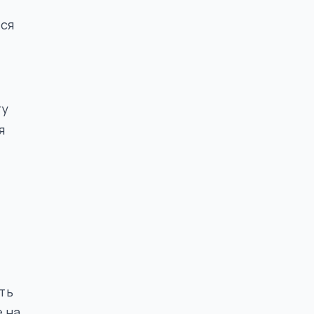
тся
гу
я
ть
е на