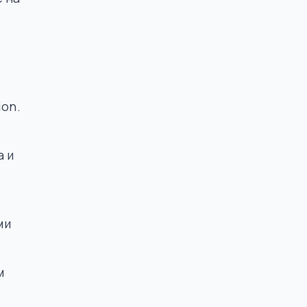
ion.
а и
ми
м