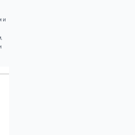
м и
,
и