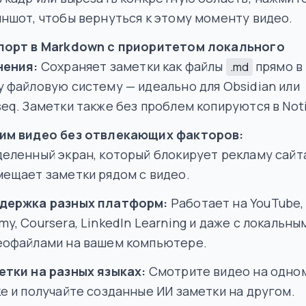
ншот, чтобы вернуться к этому моменту видео.
порт в Markdown с приоритетом локального
нения:
Сохраняет заметки как файлы
прямо в
.md
у файловую систему — идеально для Obsidian или
eq. Заметки также без проблем копируются в Not
им видео без отвлекающих факторов:
деленный экран, который блокирует рекламу сайт
мещает заметки рядом с видео.
держка разных платформ:
Работает на YouTube,
y, Coursera, LinkedIn Learning и даже с локальны
еофайлами на вашем компьютере.
етки на разных языках:
Смотрите видео на одно
е и получайте созданные ИИ заметки на другом.