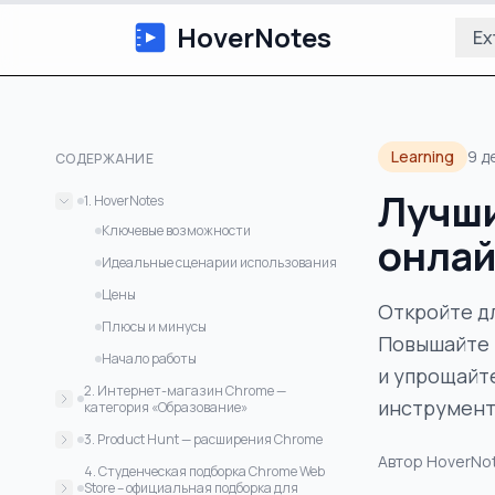
HoverNotes
Ex
Learning
9 д
СОДЕРЖАНИЕ
Лучши
1. HoverNotes
Ключевые возможности
онлай
Идеальные сценарии использования
Цены
Откройте д
Плюсы и минусы
Повышайте 
Начало работы
и упрощайт
2. Интернет-магазин Chrome —
инструмент
категория «Образование»
Почему он в этом списке
3. Product Hunt — расширения Chrome
Автор
HoverNo
Почему он в этом списке
4. Студенческая подборка Chrome Web
Store – официальная подборка для