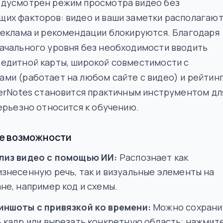
едусмотрен режим просмотра видео без
их факторов: видео и ваши заметки располагаю
реклама и рекомендации блокируются. Благодаря
ачального уровня без необходимости вводить
едитной карты, широкой совместимости с
ми (работает на любом сайте с видео) и рейтин
verNotes становится практичным инструментом дл
серьезно относится к обучению.
е возможности
лиз видео с помощью ИИ:
Распознает как
изнесенную речь, так и визуальные элементы на
не, например код и схемы.
иншоты с привязкой ко времени:
Можно сохрани
 кадр или вырезать конкретную область; нажмит