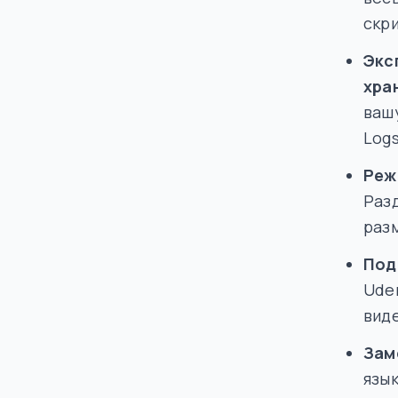
скри
Экс
хра
ваш
Logs
Реж
Раз
раз
Под
Udem
вид
Зам
язык