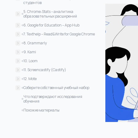
студентов
Почему он в этом списке
5. Chrome‑Stats – аналитика
образовательных расширений
Почему он в этом списке
6. Google for Education – App Hub
Почему он в этом списке
7. Texthelp – Read&Write for Google Chrome
Почему он в этом списке
8. Grammarly
Почему он в этом списке
9. Kami
Почему он в этом списке
10. Loom
Почему он в этом списке
11. Screencastify (Castify)
Почему он в этом списке
12. Mote
Почему он в этом списке
Соберите собственный учебный набор
На что обратить внимание при выборе
Что подтверждают исследования
набора инструментов Chrome
обучения
Похожие материалы