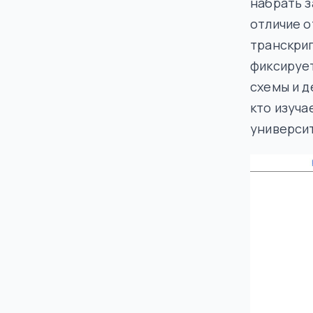
набрать з
отличие о
транскрип
фиксирует
схемы и д
кто изуча
университ