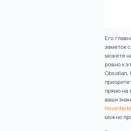
Его глав
заметок с
можете на
ровно к э
Obsidian,
приорите
прямо на
ваши знан
HoverNote
можно про