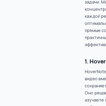
задачи. М
концентра
каждой р
оптимальн
прямые сс
практичны
эффектив
1. Hove
HoverNote
видео вме
сохраняет
Оно решае
изучаете 