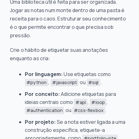
Uma biblioteca útil é feita para ser organizada.
Jogar as notas num monte dentro de uma pasta é
receita para o caos. Estruturar seu conhecimento
é o que permite encontrar o que precisa sob
pressão.
Crie o hábito de etiquetar suas anotações
enquanto as cria:
Por linguagem:
Use etiquetas como
,
ou
.
#python
#javascript
#sql
Por conceito:
Adicione etiquetas para
ideias centrais como
,
,
#api
#loop
ou
.
#authentication
#css-flexbox
Por projeto:
Se a nota estiver ligada a uma
construção específica, etiquete-a
apropriadamente, como
.
#portfolio-site