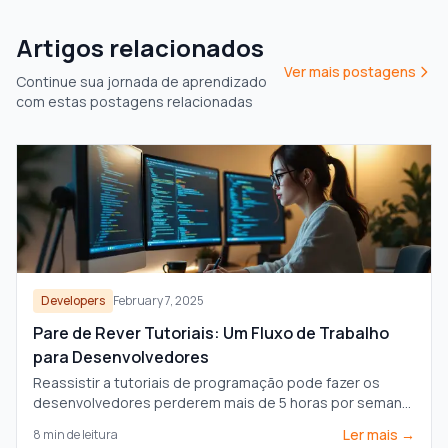
Artigos relacionados
Ver mais postagens
Continue sua jornada de aprendizado
com estas postagens relacionadas
Developers
February 7, 2025
Pare de Rever Tutoriais: Um Fluxo de Trabalho
para Desenvolvedores
Reassistir a tutoriais de programação pode fazer os
desenvolvedores perderem mais de 5 horas por semana.
Descubra estratégias eficazes para melhorar o
Ler mais →
8
min de leitura
aprendizado e aumentar a produtividade.