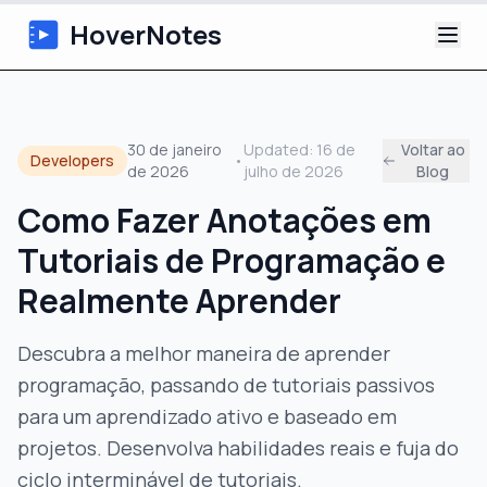
HoverNotes
App
30 de janeiro
Updated:
16 de
Voltar ao
Developers
•
de 2026
julho de 2026
Blog
Extension
Como Fazer Anotações em
Notas de Vídeo com IA
Tutoriais de Programação e
Tutoriais
Realmente Aprender
Sobre
Descubra a melhor maneira de aprender
programação, passando de tutoriais passivos
Blog
para um aprendizado ativo e baseado em
projetos. Desenvolva habilidades reais e fuja do
ciclo interminável de tutoriais.