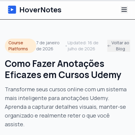
HoverNotes
App
Course
7 de janeiro
Updated:
16 de
Voltar ao
•
Extension
Platforms
de 2026
julho de 2026
Blog
Como Fazer Anotações
Notas de Vídeo com IA
Eficazes em Cursos Udemy
Tutoriais
Transforme seus cursos online com um sistema
Sobre
mais inteligente para anotações Udemy.
Aprenda a capturar detalhes visuais, manter-se
Blog
organizado e realmente reter o que você
assiste.