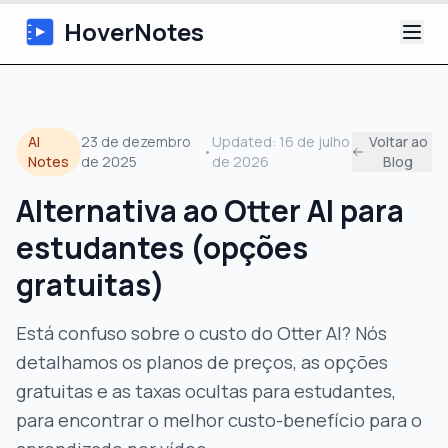
HoverNotes
App
AI
23 de dezembro
Updated:
16 de julho
Voltar ao
•
Extension
Notes
de 2025
de 2026
Blog
Alternativa ao Otter AI para
Notas de Vídeo com IA
estudantes (opções
Tutoriais
gratuitas)
Sobre
Está confuso sobre o custo do Otter AI? Nós
detalhamos os planos de preços, as opções
Blog
gratuitas e as taxas ocultas para estudantes,
para encontrar o melhor custo-benefício para o