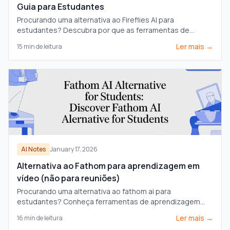
Guia para Estudantes
Procurando uma alternativa ao Fireflies AI para
estudantes? Descubra por que as ferramentas de
reunião não são ideais para cursos em vídeo e encontre
Ler mais →
15
min de leitura
um assistente de anotações por IA criado para o
aprendizado.
AI Notes
January 17, 2026
Alternativa ao Fathom para aprendizagem em
vídeo (não para reuniões)
Procurando uma alternativa ao fathom ai para
estudantes? Conheça ferramentas de aprendizagem
por vídeo que capturam anotações visuais, não apenas
Ler mais →
16
min de leitura
transcrições, para YouTube e Coursera.