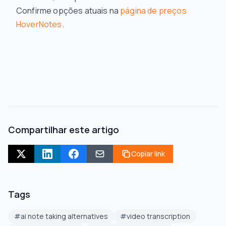
Confirme opções atuais na
página de preços
HoverNotes
.
Compartilhar este artigo
Copiar link
Tags
#
ai note taking alternatives
#
video transcription