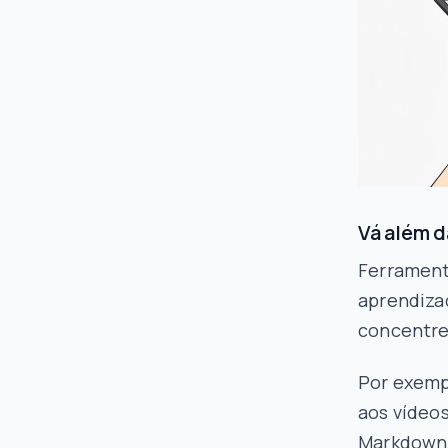
Vá além d
Ferrament
aprendiza
concentr
Por exemp
aos vídeos
Markdown 