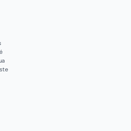
s
 é
ua
ste