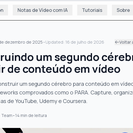
on
Notas de Vídeo com IA
Tutoriais
Sobre
de dezembro de 2025
•
Updated:
16 de julho de 2026
Voltar 
ruindo um segundo céreb
ir de conteúdo em vídeo
onstruir um segundo cérebro para conteúdo em víde
eworks comprovados como o PARA. Capture, organiz
ias de YouTube, Udemy e Coursera.
s Team
•
14
min de leitura