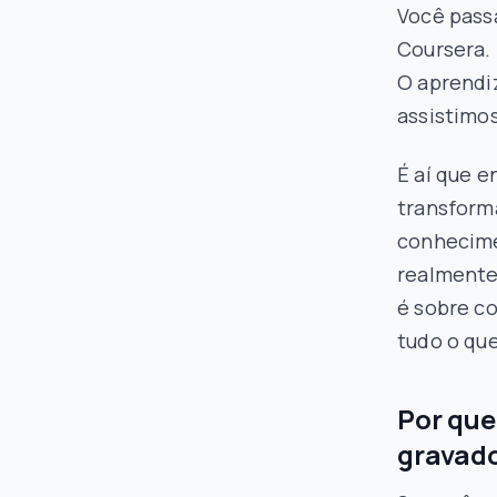
Você passa
Coursera.
O aprendi
assistimos
É aí que e
transform
conhecime
realmente
é sobre co
tudo o que
Por que
gravad