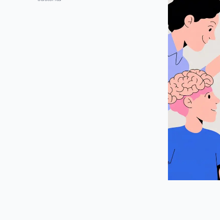
"E se eu gostar de digitar minhas
próprias notas?"
"Devo usar Obsidian ou Notion?"