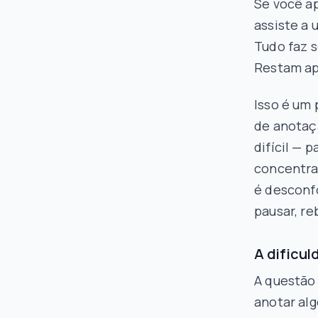
Se você a
assiste a 
Tudo faz s
Restam ap
Isso é um 
de anotaç
difícil — 
concentra
é desconf
pausar, re
A dificul
A questão 
anotar alg