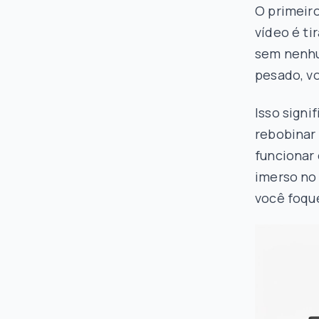
O primeiro
vídeo é ti
sem nenhum
pesado, vo
Isso signi
rebobinar 
funcionar
imerso no
você foqu