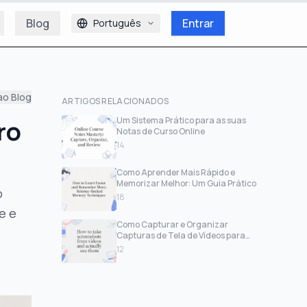
Blog
Entrar
Português
ao Blog
ARTIGOS RELACIONADOS
ro
Um Sistema Prático para as suas
Notas de Curso Online
14
Como Aprender Mais Rápido e
Memorizar Melhor: Um Guia Prático
o
18
e e
Como Capturar e Organizar
Capturas de Tela de Vídeos para
Anotações
12