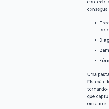
contexto 
consegue 
Tre
pro
Dia
Dem
Fór
Uma pasta
Elas são 
tornando-
que captur
em um úni