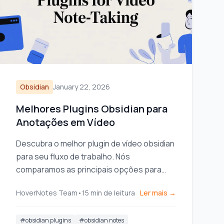
Obsidian
January 22, 2026
Melhores Plugins Obsidian para
Anotações em Vídeo
Descubra o melhor plugin de vídeo obsidian
para seu fluxo de trabalho. Nós
comparamos as principais opções para
fazer anotações com timestamp a partir de
HoverNotes Team
•
15
min de leitura
Ler mais →
vídeos YouTube, Udemy e locais.
#
obsidian plugins
#
obsidian notes