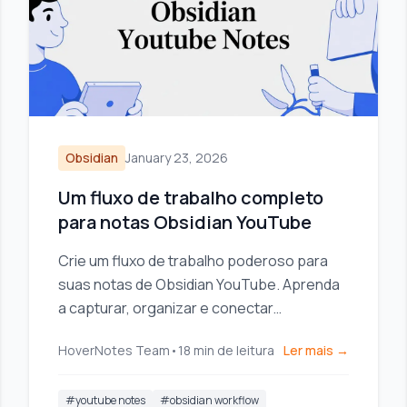
Obsidian
January 23, 2026
Um fluxo de trabalho completo
para notas Obsidian YouTube
Crie um fluxo de trabalho poderoso para
suas notas de Obsidian YouTube. Aprenda
a capturar, organizar e conectar
conhecimentos em vídeo para realmente
HoverNotes Team
•
18
min de leitura
Ler mais →
se lembrar do que você assiste.
#
youtube notes
#
obsidian workflow