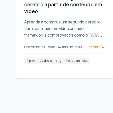
cérebro a partir de conteúdo em
vídeo
Aprenda a construir um segundo cérebro
para conteúdo em vídeo usando
frameworks comprovados como o PARA.
Capture, organize e conecte ideias de
HoverNotes Team
•
14
min de leitura
Ler mais →
YouTube, Udemy e Coursera.
#
pkm
#
video learning
#
obsidian notes