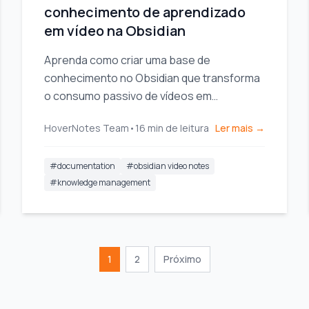
conhecimento de aprendizado
em vídeo na Obsidian
Aprenda como criar uma base de
conhecimento no Obsidian que transforma
o consumo passivo de vídeos em
aprendizado ativo. Um guia prático para
HoverNotes Team
•
16
min de leitura
Ler mais →
configurar o cofre e fazer anotações.
#
documentation
#
obsidian video notes
#
knowledge management
1
2
Próximo