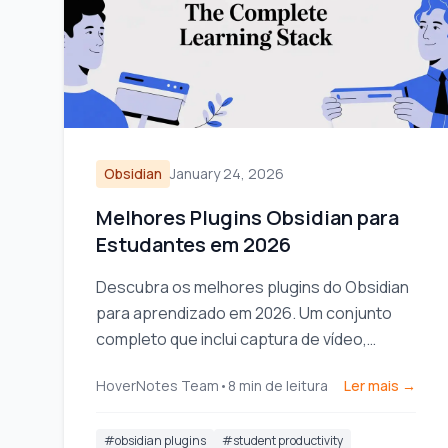
Obsidian
January 24, 2026
Melhores Plugins Obsidian para
Estudantes em 2026
Descubra os melhores plugins do Obsidian
para aprendizado em 2026. Um conjunto
completo que inclui captura de vídeo,
repetição espaçada, dataview e excalidraw
HoverNotes Team
•
8
min de leitura
Ler mais →
para estudantes.
#
obsidian plugins
#
student productivity