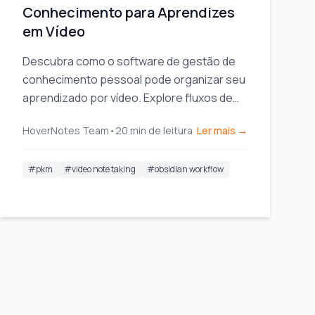
Conhecimento para Aprendizes
em Vídeo
Descubra como o software de gestão de
conhecimento pessoal pode organizar seu
aprendizado por vídeo. Explore fluxos de
trabalho práticos para estudantes usando
HoverNotes Team
•
20
min de leitura
Ler mais →
ferramentas de PKM como Obsidian.
#
pkm
#
video note taking
#
obsidian workflow