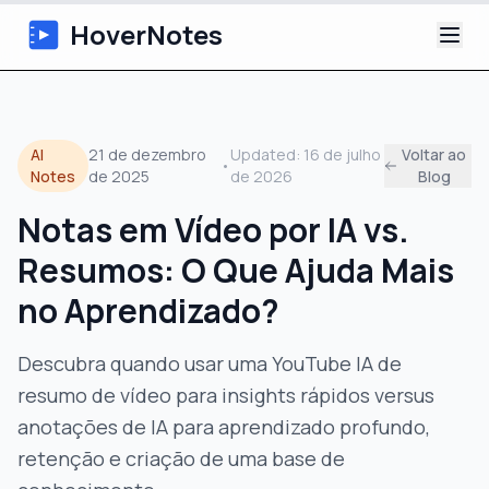
HoverNotes
App
AI
21 de dezembro
Updated:
16 de julho
Voltar ao
•
Extension
Notes
de 2025
de 2026
Blog
Notas em Vídeo por IA vs.
Notas de Vídeo com IA
Resumos: O Que Ajuda Mais
Tutoriais
no Aprendizado?
Sobre
Descubra quando usar uma YouTube IA de
resumo de vídeo para insights rápidos versus
Blog
anotações de IA para aprendizado profundo,
retenção e criação de uma base de