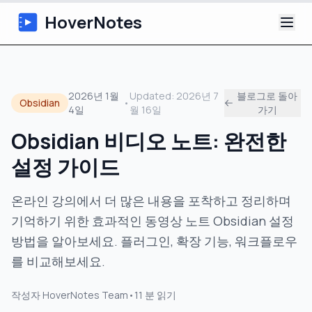
HoverNotes
앱
2026년 1월
Updated:
2026년 7
블로그로 돌아
Obsidian
•
4일
월 16일
가기
Extension
Obsidian 비디오 노트: 완전한
AI 영상 노트
설정 가이드
튜토리얼
온라인 강의에서 더 많은 내용을 포착하고 정리하며
기억하기 위한 효과적인 동영상 노트 Obsidian 설정
소개
방법을 알아보세요. 플러그인, 확장 기능, 워크플로우
블로그
를 비교해보세요.
작성자
HoverNotes Team
•
11
분 읽기