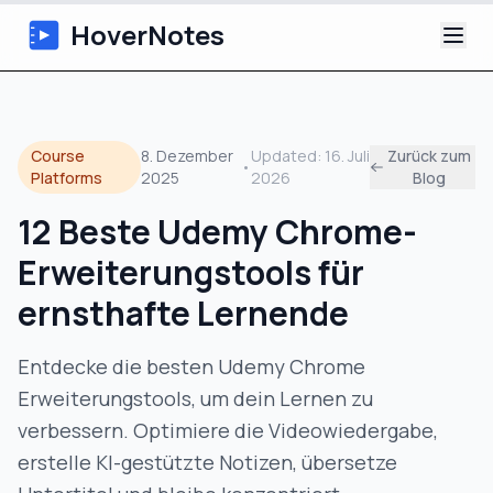
HoverNotes
App
Course
8. Dezember
Updated:
16. Juli
Zurück zum
•
Extension
Platforms
2025
2026
Blog
12 Beste Udemy Chrome-
KI-Video-Notizen
Erweiterungstools für
Tutorials
ernsthafte Lernende
Über uns
Entdecke die besten Udemy Chrome
Erweiterungstools, um dein Lernen zu
Blog
verbessern. Optimiere die Videowiedergabe,
erstelle KI-gestützte Notizen, übersetze