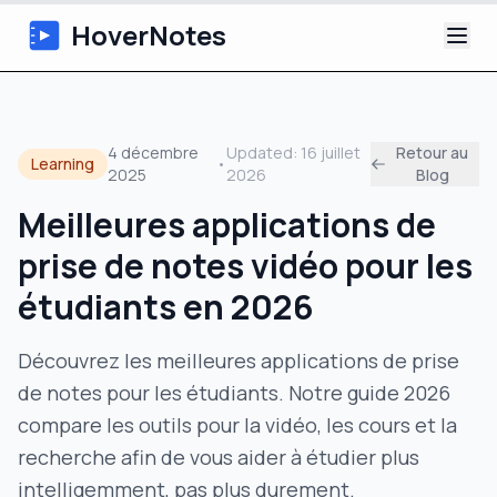
HoverNotes
Application
4 décembre
Updated:
16 juillet
Retour au
Learning
•
2025
2026
Blog
Extension
Meilleures applications de
Notes Vidéo IA
prise de notes vidéo pour les
Tutoriels
étudiants en 2026
À propos
Découvrez les meilleures applications de prise
de notes pour les étudiants. Notre guide 2026
Blog
compare les outils pour la vidéo, les cours et la
recherche afin de vous aider à étudier plus
intelligemment, pas plus durement.