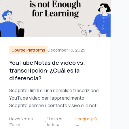
Course Platforms
December 16, 2025
YouTube Notas de video vs.
transcripción: ¿Cuál es la
diferencia?
Scoprite i limiti di una semplice trascrizione
YouTube video per l'apprendimento.
Scoprite perché il contesto visivo e le note
potenziate dall'IA sono fondamentali per
HoverNotes
11
min di
Leggi di più
una vera ritenzione.
•
Team
lettura
→