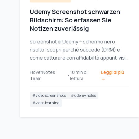
Udemy Screenshot schwarzen
Bildschirm: So erfassen Sie
Notizen zuverlässig
screenshot di Udemy – schermo nero
risolto: scopri perché succede (DRM) e
come catturare con affidabilità appunti visivi
chiari per le tue sessioni di studio.
HoverNotes
10
min di
Leggi di più
•
Team
lettura
→
#
video screenshots
#
udemy notes
#
video learning