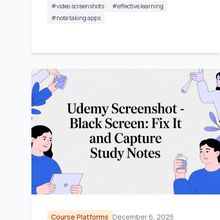
#
video screenshots
#
effective learning
#
note taking apps
Course Platforms
December 6, 2025