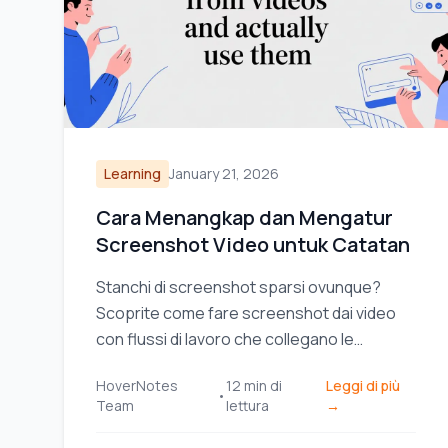
Learning
January 21, 2026
Cara Menangkap dan Mengatur
Screenshot Video untuk Catatan
Stanchi di screenshot sparsi ovunque?
Scoprite come fare screenshot dai video
con flussi di lavoro che collegano le
immagini alle vostre note e migliorano il
HoverNotes
12
min di
Leggi di più
vostro apprendimento.
•
Team
lettura
→