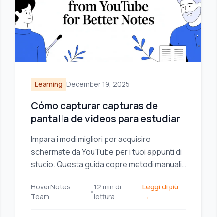
Learning
December 19, 2025
Cómo capturar capturas de
pantalla de videos para estudiar
Impara i modi migliori per acquisire
schermate da YouTube per i tuoi appunti di
studio. Questa guida copre metodi manuali,
strumenti del browser e come organizzare
HoverNotes
12
min di
Leggi di più
le acquisizioni.
•
Team
lettura
→