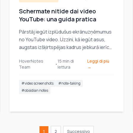
Schermate nitide dai video
YouTube: una guida pratica
Pārstāj iegūt izplūdušus ekrānuzņēmumus
no YouTube video. Uzzini, kā iegūt asus,
augstas izšķirtspējas kadrus jebkurā ierīcē
savām piezīmēm un projektiem.
HoverNotes
15
min di
Leggi di più
•
Team
lettura
→
#
video screenshots
#
note-taking
#
obsidian notes
1
2
Successivo