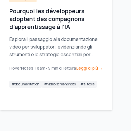
Pourquoi les développeurs
adoptent des compagnons
d’apprentissage à l’IA
Esplora il passaggio alla documentazione
video per sviluppatori, evidenziando gli
strumenti e le strategie essenziali per
migliorare la condivisione della conoscenza
HoverNotes Team
•
9
min di lettura
Leggi di più →
e l'efficienza del team.
#
documentation
#
video screenshots
#
ai tools