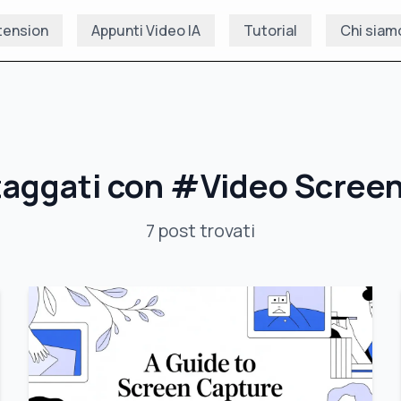
tension
Appunti Video IA
Tutorial
Chi siam
taggati con
#
Video Scree
7
post
trovati