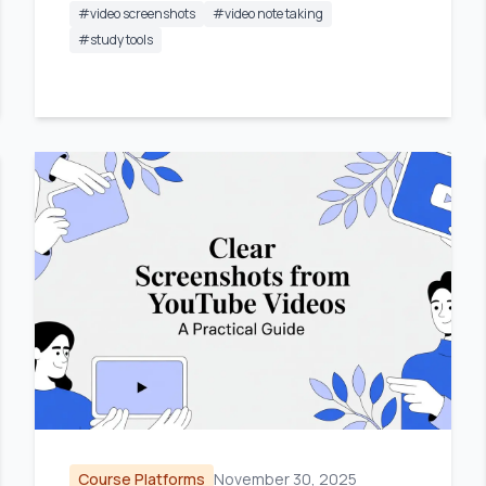
#
video screenshots
#
video note taking
#
study tools
Course Platforms
November 30, 2025