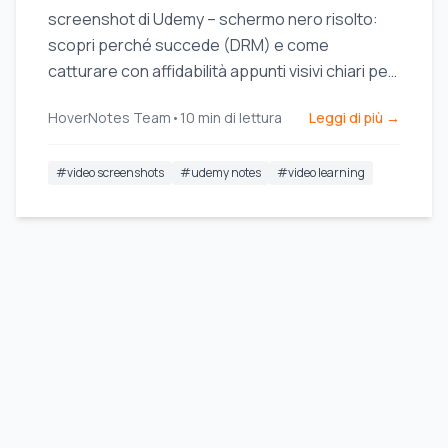
screenshot di Udemy – schermo nero risolto:
scopri perché succede (DRM) e come
catturare con affidabilità appunti visivi chiari per
le tue sessioni di studio.
HoverNotes Team
•
10
min di lettura
Leggi di più →
#
video screenshots
#
udemy notes
#
video learning