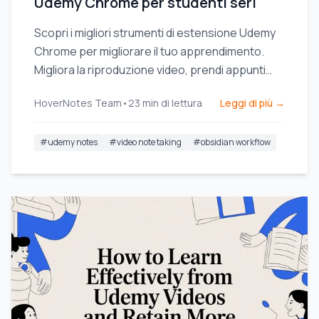
Udemy Chrome per studenti seri
Scopri i migliori strumenti di estensione Udemy
Chrome per migliorare il tuo apprendimento.
Migliora la riproduzione video, prendi appunti
con l'IA, traduci i sottotitoli e mantieni la
HoverNotes Team
•
23
min di lettura
Leggi di più →
concentrazione.
#
udemy notes
#
video note taking
#
obsidian workflow