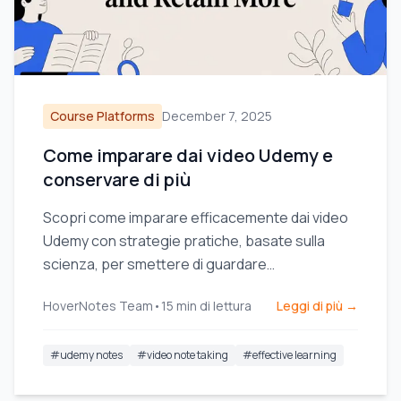
Course Platforms
December 7, 2025
Come imparare dai video Udemy e
conservare di più
Scopri come imparare efficacemente dai video
Udemy con strategie pratiche, basate sulla
scienza, per smettere di guardare
passivamente e iniziare a trattenere ciò che
HoverNotes Team
•
15
min di lettura
Leggi di più →
impari.
#
udemy notes
#
video note taking
#
effective learning