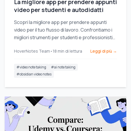
La migliore app per prendere appunti
video per studenti e autodidatti
Scopri la migliore app per prendere appunti
video per il tuo flusso di lavoro. Confrontiamo i
migliori strumenti per studenti e professionisti
che utilizzano Obsidian, Notion e corsi online.
HoverNotes Team
•
18
min di lettura
Leggi di più →
#
video note taking
#
ai note taking
#
obsidian video notes