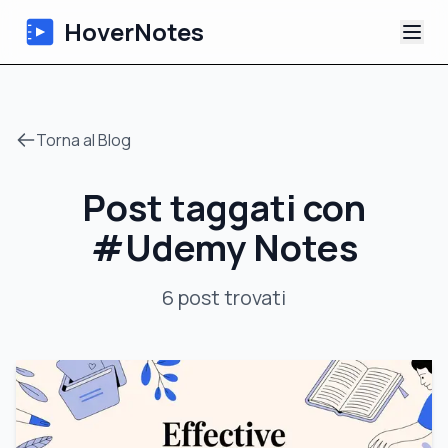
HoverNotes
App
Torna al Blog
Extension
Post taggati con
Appunti Video IA
#
Udemy Notes
Tutorial
6
post
trovati
Chi siamo
Blog