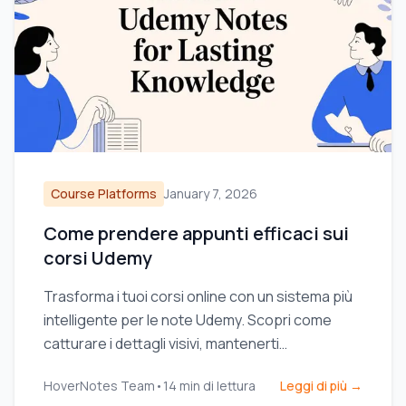
Course Platforms
January 7, 2026
Come prendere appunti efficaci sui
corsi Udemy
Trasforma i tuoi corsi online con un sistema più
intelligente per le note Udemy. Scopri come
catturare i dettagli visivi, mantenerti
organizzato e davvero memorizzare ciò che
HoverNotes Team
•
14
min di lettura
Leggi di più →
guardi.