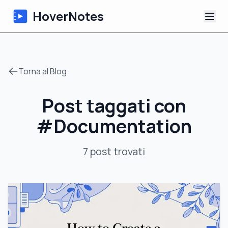
HoverNotes
App
Torna al Blog
Extension
Post taggati con
Appunti Video IA
#
Documentation
Tutorial
7
post
trovati
Chi siamo
Blog