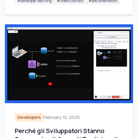
#
developer learning
#
video tutorials
#
documentation
Developers
February 10, 2025
Perché gli Sviluppatori Stanno