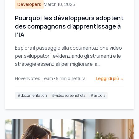
Developers
March 10, 2025
Pourquoi les développeurs adoptent
des compagnons d’apprentissage à
l’IA
Esplora il passaggio alla documentazione video
per sviluppatori, evidenziando gli strumenti e le
strategie essenziali per migliorare la
condivisione della conoscenza e l'efficienza del
HoverNotes Team
•
9
min di lettura
Leggi di più →
team.
#
documentation
#
video screenshots
#
ai tools