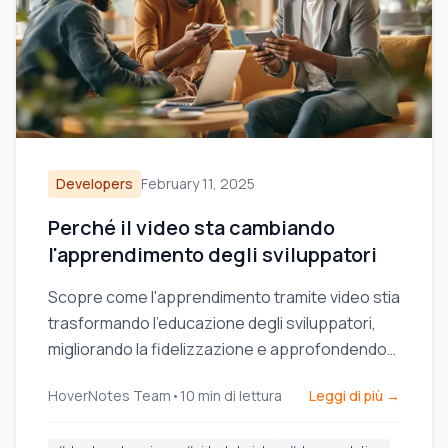
Developers
February 11, 2025
Perché il video sta cambiando
l'apprendimento degli sviluppatori
Scopre come l'apprendimento tramite video stia
trasformando l'educazione degli sviluppatori,
migliorando la fidelizzazione e approfondendo
la comprensione rispetto alla documentazione
HoverNotes Team
•
10
min di lettura
Leggi di più →
testuale tradizionale.