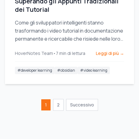
Superando gli Appunti Tradizionali
dei Tutorial
Come gli sviluppatori intelligenti stanno
trasformando i video tutorial in documentazione
permanente e ricercabile che risiede nelle loro
casseforti di conoscenza.
HoverNotes Team
•
7
min di lettura
Leggi di più →
#
developer learning
#
obsidian
#
video learning
1
2
Successivo