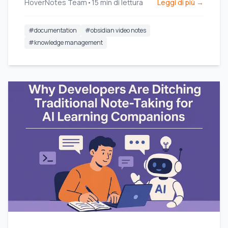
HoverNotes Team
•
15
min di lettura
Leggi di più →
#
documentation
#
obsidian video notes
#
knowledge management