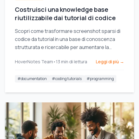
Costruisci una knowledge base
riutilizzabile dai tutorial di codice
Scopri come trasformare screenshot sparsi di
codice da tutorial in una base di conoscenza
strutturata e ricercabile per aumentare la
produttività.
HoverNotes Team
•
13
min di lettura
Leggi di più →
#
documentation
#
coding tutorials
#
programming