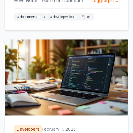
HoverNotes Team
•
11
min di lettura
Leggi di più →
team.
#
documentation
#
developer tools
#
pkm
Developers
February 11, 2025