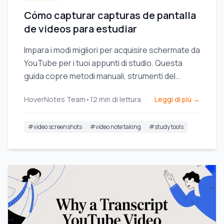
Cómo capturar capturas de pantalla
de videos para estudiar
Impara i modi migliori per acquisire schermate da
YouTube per i tuoi appunti di studio. Questa
guida copre metodi manuali, strumenti del
browser e come organizzare le acquisizioni.
HoverNotes Team
•
12
min di lettura
Leggi di più →
#
video screenshots
#
video note taking
#
study tools