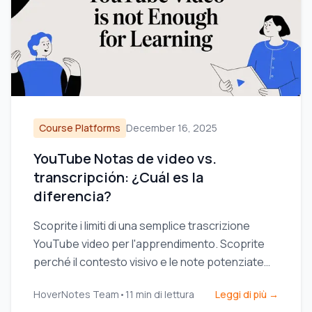
Course Platforms
December 16, 2025
YouTube Notas de video vs.
transcripción: ¿Cuál es la
diferencia?
Scoprite i limiti di una semplice trascrizione
YouTube video per l'apprendimento. Scoprite
perché il contesto visivo e le note potenziate
dall'IA sono fondamentali per una vera
HoverNotes Team
•
11
min di lettura
Leggi di più →
ritenzione.