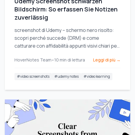
Udemy Screenshot schwarzen
Bildschirm: So erfassen Sie Notizen
zuverlässig
screenshot di Udemy – schermo nero risolto:
scopri perché succede (DRM) e come
catturare con affidabilità appunti visivi chiari per
le tue sessioni di studio.
HoverNotes Team
•
10
min di lettura
Leggi di più →
#
video screenshots
#
udemy notes
#
video learning