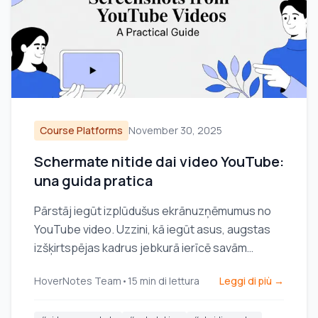
Course Platforms
November 30, 2025
Schermate nitide dai video YouTube:
una guida pratica
Pārstāj iegūt izplūdušus ekrānuzņēmumus no
YouTube video. Uzzini, kā iegūt asus, augstas
izšķirtspējas kadrus jebkurā ierīcē savām
piezīmēm un projektiem.
HoverNotes Team
•
15
min di lettura
Leggi di più →