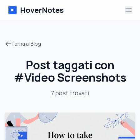
HoverNotes
App
Torna al Blog
Extension
Post taggati con
Appunti Video IA
#
Video Screenshots
Tutorial
7
post
trovati
Chi siamo
Blog