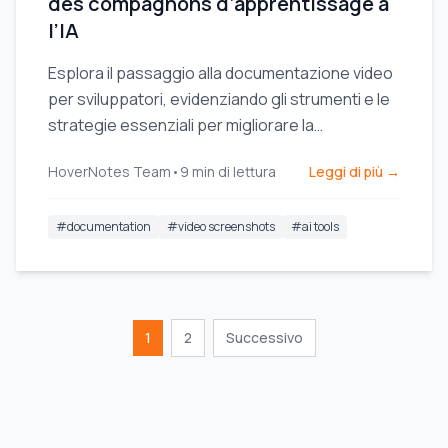
des compagnons d’apprentissage à
l’IA
Esplora il passaggio alla documentazione video
per sviluppatori, evidenziando gli strumenti e le
strategie essenziali per migliorare la
condivisione della conoscenza e l'efficienza del
HoverNotes Team
•
9
min di lettura
Leggi di più →
team.
#
documentation
#
video screenshots
#
ai tools
1
2
Successivo