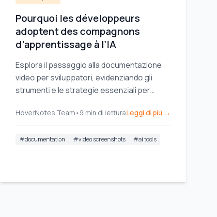
Pourquoi les développeurs
adoptent des compagnons
d’apprentissage à l’IA
Esplora il passaggio alla documentazione
video per sviluppatori, evidenziando gli
strumenti e le strategie essenziali per
migliorare la condivisione della conoscenza
HoverNotes Team
•
9
min di lettura
Leggi di più →
e l'efficienza del team.
#
documentation
#
video screenshots
#
ai tools