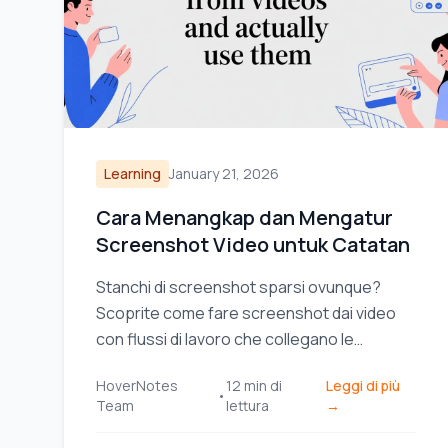
Learning
January 21, 2026
Cara Menangkap dan Mengatur
Screenshot Video untuk Catatan
Stanchi di screenshot sparsi ovunque?
Scoprite come fare screenshot dai video
con flussi di lavoro che collegano le
immagini alle vostre note e migliorano il
HoverNotes
12
min di
Leggi di più
vostro apprendimento.
•
Team
lettura
→