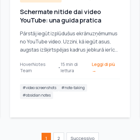
Schermate nitide dai video
YouTube: una guida pratica
Pārstāj iegūt izplūdušus ekrānuzņēmumus
no YouTube video. Uzzini, kā iegūt asus,
augstas izšķirtspējas kadrus jebkurā ierīcē
savām piezīmēm un projektiem.
HoverNotes
15
min di
Leggi di più
•
Team
lettura
→
#
video screenshots
#
note-taking
#
obsidian notes
1
2
Successivo