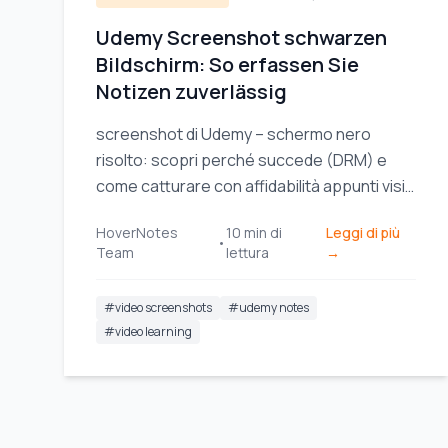
Udemy Screenshot schwarzen
Bildschirm: So erfassen Sie
Notizen zuverlässig
screenshot di Udemy – schermo nero
risolto: scopri perché succede (DRM) e
come catturare con affidabilità appunti visivi
chiari per le tue sessioni di studio.
HoverNotes
10
min di
Leggi di più
•
Team
lettura
→
#
video screenshots
#
udemy notes
#
video learning