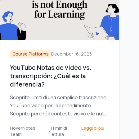
Course Platforms
December 16, 2025
YouTube Notas de video vs.
transcripción: ¿Cuál es la
diferencia?
Scoprite i limiti di una semplice trascrizione
YouTube video per l'apprendimento.
Scoprite perché il contesto visivo e le note
potenziate dall'IA sono fondamentali per
HoverNotes
11
min di
Leggi di più
una vera ritenzione.
•
Team
lettura
→