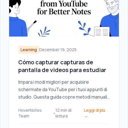
Learning
December 19, 2025
Cómo capturar capturas de
pantalla de videos para estudiar
Impara i modi migliori per acquisire
schermate da YouTube per i tuoi appunti di
studio. Questa guida copre metodi manuali,
strumenti del browser e come organizzare
HoverNotes
12
min di
Leggi di più
le acquisizioni.
•
Team
lettura
→