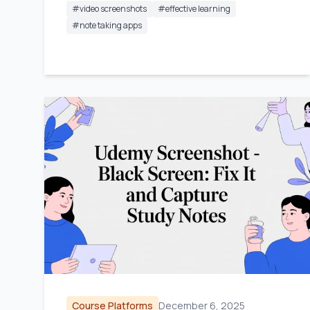
#
video screenshots
#
effective learning
#
note taking apps
Course Platforms
December 6, 2025