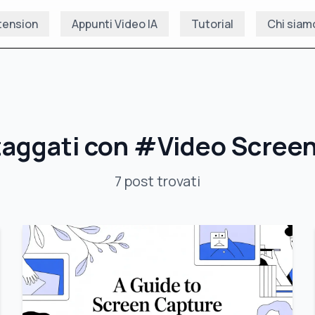
tension
Appunti Video IA
Tutorial
Chi siam
taggati con
#
Video Scree
7
post
trovati