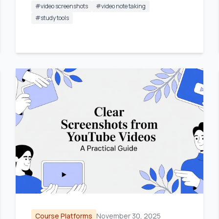
#
video screenshots
#
video note taking
#
study tools
Course Platforms
November 30, 2025