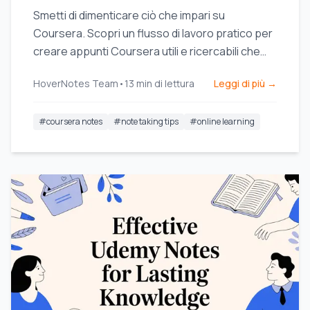
Smetti di dimenticare ciò che impari su
Coursera. Scopri un flusso di lavoro pratico per
creare appunti Coursera utili e ricercabili che
migliorano la ritenzione a lungo termine.
HoverNotes Team
•
13
min di lettura
Leggi di più →
#
coursera notes
#
note taking tips
#
online learning