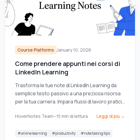
Course Platforms
January 10, 2026
Come prendere appunti nei corsi di
LinkedIn Learning
Trasforma le tue note di LinkedIn Learning da
semplice testo passivo a una preziosa risorsa
per la tua carriera. Impara flussi di lavoro pratici
per catturare, organizzare e sfruttare al meglio
HoverNotes Team
•
15
min di lettura
Leggi di più →
le tue conoscenze.
#
online learning
#
productivity
#
note taking tips