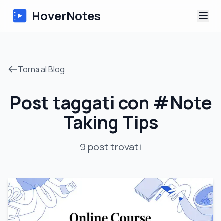
HoverNotes
App
Torna al Blog
Extension
Post taggati con
#
Note
Appunti Video IA
Taking Tips
Tutorial
9
post
trovati
Chi siamo
Blog