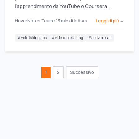
l'apprendimento da YouTube o Coursera.
Questa guida offre passaggi pratici e modelli.
HoverNotes Team
•
13
min di lettura
Leggi di più →
#
note taking tips
#
video note taking
#
active recall
1
2
Successivo