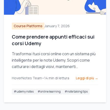
Course Platforms
January 7, 2026
Come prendere appunti efficaci sui
corsi Udemy
Trasforma i tuoi corsi online con un sistema più
intelligente per le note Udemy. Scopri come
catturare i dettagli visivi, mantenerti
organizzato e davvero memorizzare ciò che
HoverNotes Team
•
14
min di lettura
Leggi di più →
guardi.
#
udemy notes
#
online learning
#
note taking tips