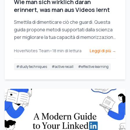
Wie man sich wirklich daran
erinnert, was man aus Videos lernt
Smettila di dimenticare ciò che guardi. Questa
guida propone metodi supportati dalla scienza
per migliorare la tua capacità di memorizzazione
durante l'apprendimento video, utilizzando il
HoverNotes Team
•
18
min di lettura
Leggi di più →
richiamo attivo e tecniche di presa di appunti più
intelligenti.
#
study techniques
#
active recall
#
effective learning