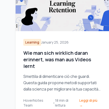
Learning
January 25, 2026
Wie man sich wirklich daran
erinnert, was man aus Videos
lernt
Smettila di dimenticare ciò che guardi.
Questa guida propone metodi supportati
dalla scienza per migliorare la tua capacità
di memorizzazione durante
HoverNotes
18
min di
Leggi di più
l'apprendimento video, utilizzando il
•
Team
lettura
→
richiamo attivo e tecniche di presa di