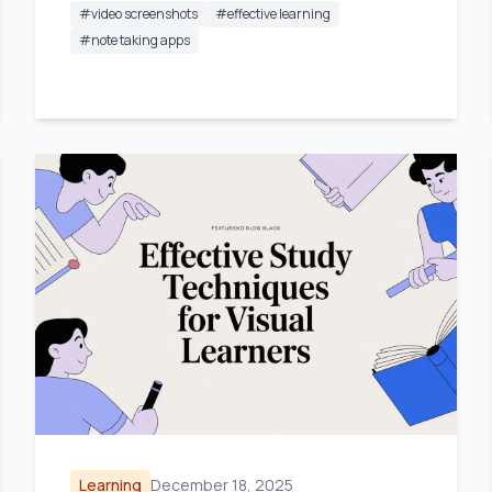
#
video screenshots
#
effective learning
#
note taking apps
Learning
December 18, 2025