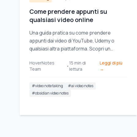
Come prendere appunti su
qualsiasi video online
Una guida pratica su come prendere
appunti dai video di YouTube, Udemy o
qualsiasi altra piattaforma. Scopri un
metodo più efficace per migliorare la
HoverNotes
15
min di
Leggi di più
memorizzazione e smettere di dimenticare.
•
Team
lettura
→
#
video note taking
#
ai video notes
#
obsidian video notes