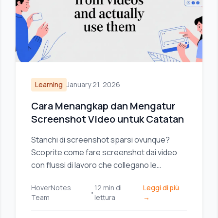
Learning
January 21, 2026
Cara Menangkap dan Mengatur
Screenshot Video untuk Catatan
Stanchi di screenshot sparsi ovunque?
Scoprite come fare screenshot dai video
con flussi di lavoro che collegano le
immagini alle vostre note e migliorano il
HoverNotes
12
min di
Leggi di più
vostro apprendimento.
•
Team
lettura
→