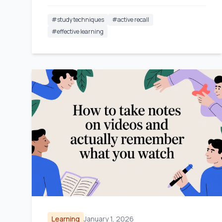
appunti più intelligenti.
#
study techniques
#
active recall
#
effective learning
Learning
January 1, 2026