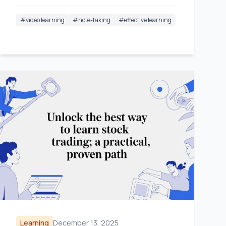
#
video learning
#
note-taking
#
effective learning
Learning
December 13, 2025