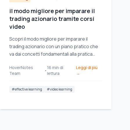
il modo migliore per imparare il
trading azionario tramite corsi
video
Scopri il modo migliore per imparare il
trading azionario con un piano pratico che
va dai concetti fondamentali alla pratica
diretta e alle strategie comprovate.
HoverNotes
16
min di
Leggi di più
•
Team
lettura
→
#
effective learning
#
video learning