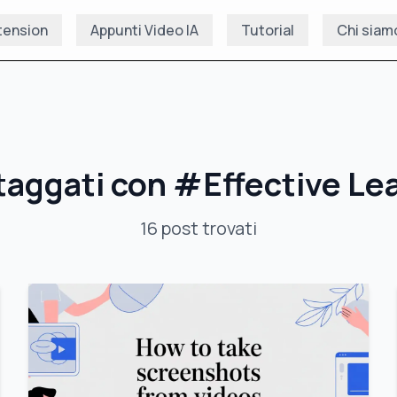
tension
Appunti Video IA
Tutorial
Chi siam
taggati con
#
Effective Le
16
post
trovati