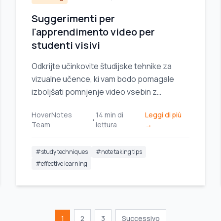
Suggerimenti per
l'apprendimento video per
studenti visivi
Odkrijte učinkovite študijske tehnike za
vizualne učence, ki vam bodo pomagale
izboljšati pomnjenje video vsebin z
diagrami, posnetki zaslona in vizualnim
HoverNotes
14
min di
Leggi di più
zapisovanjem zapiskov.
•
Team
lettura
→
#
study techniques
#
note taking tips
#
effective learning
1
2
3
Successivo