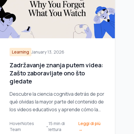
Learning
January 13, 2026
Zadržavanje znanja putem videa:
Zašto zaboravljate ono što
gledate
Descubre la ciencia cognitiva detrás de por
qué olvidas la mayor parte del contenido de
los videos educativos y aprende cómo la
toma de notas activa y estratégica puede
HoverNotes
15
min di
Leggi di più
transformar tu retención.
•
Team
lettura
→