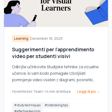
Learning
December 18, 2025
Suggerimenti per l'apprendimento
video per studenti visivi
Odkrijte učinkovite študijske tehnike za vizualne
učence, ki vam bodo pomagale izboljšati
pomnjenje video vsebin z diagrami, posnetki
zaslona in vizualnim zapisovanjem zapiskov.
HoverNotes Team
•
14
min di lettura
Leggi di più →
#
study techniques
#
note taking tips
#
effective learning