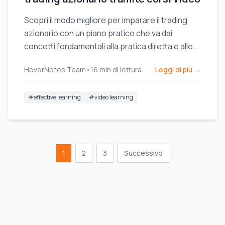
Scopri il modo migliore per imparare il trading
azionario con un piano pratico che va dai
concetti fondamentali alla pratica diretta e alle
strategie comprovate.
HoverNotes Team
•
16
min di lettura
Leggi di più →
#
effective learning
#
video learning
1
2
3
Successivo