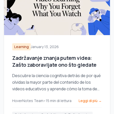
Learning
January 13, 2026
Zadržavanje znanja putem videa:
Zašto zaboravljate ono što gledate
Descubre la ciencia cognitiva detrás de por qué
olvidas la mayor parte del contenido de los
videos educativos y aprende cómo la toma de
notas activa y estratégica puede transformar tu
HoverNotes Team
•
15
min di lettura
Leggi di più →
retención.