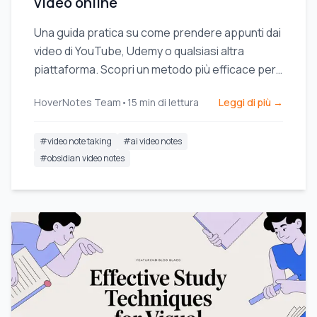
video online
Una guida pratica su come prendere appunti dai
video di YouTube, Udemy o qualsiasi altra
piattaforma. Scopri un metodo più efficace per
migliorare la memorizzazione e smettere di
HoverNotes Team
•
15
min di lettura
Leggi di più →
dimenticare.
#
video note taking
#
ai video notes
#
obsidian video notes