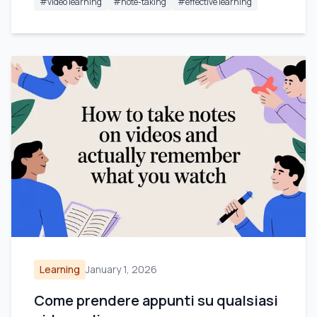
#
video learning
#
note-taking
#
effective learning
Learning
January 1, 2026
Come prendere appunti su qualsiasi