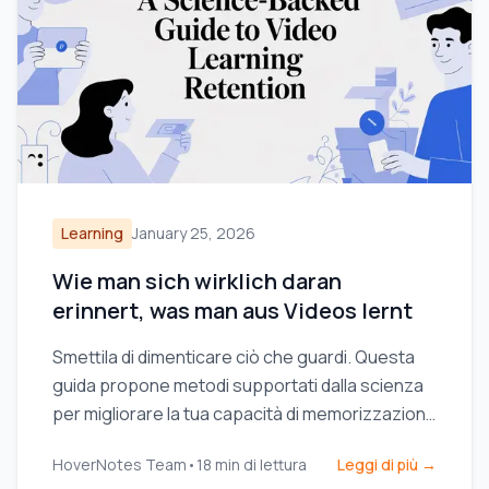
Learning
January 25, 2026
Wie man sich wirklich daran
erinnert, was man aus Videos lernt
Smettila di dimenticare ciò che guardi. Questa
guida propone metodi supportati dalla scienza
per migliorare la tua capacità di memorizzazione
durante l'apprendimento video, utilizzando il
HoverNotes Team
•
18
min di lettura
Leggi di più →
richiamo attivo e tecniche di presa di appunti più