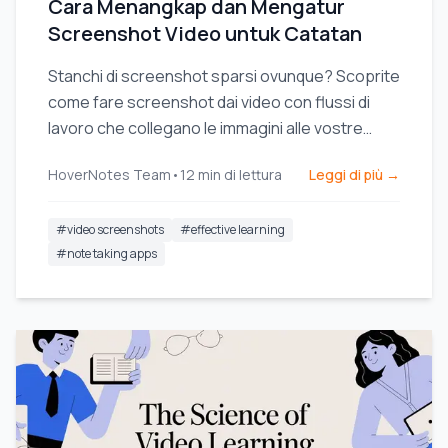
Cara Menangkap dan Mengatur
Screenshot Video untuk Catatan
Stanchi di screenshot sparsi ovunque? Scoprite
come fare screenshot dai video con flussi di
lavoro che collegano le immagini alle vostre
note e migliorano il vostro apprendimento.
HoverNotes Team
•
12
min di lettura
Leggi di più →
#
video screenshots
#
effective learning
#
note taking apps