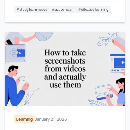
intelligenti.
#
study techniques
#
active recall
#
effective learning
Learning
January 21, 2026