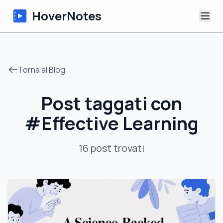
HoverNotes
App
Torna al Blog
Extension
Post taggati con
Appunti Video IA
#
Effective Learning
Tutorial
16
post
trovati
Chi siamo
Blog