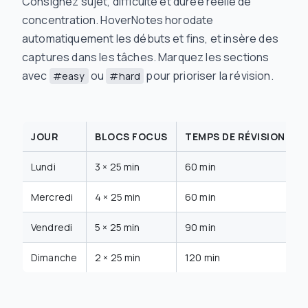
Consignez sujet, difficulté et durée réelle de
concentration. HoverNotes horodate
automatiquement les débuts et fins, et insère des
captures dans les tâches. Marquez les sections
avec
ou
pour prioriser la révision.
#easy
#hard
JOUR
BLOCS FOCUS
TEMPS DE RÉVISION
Lundi
3 × 25 min
60 min
Mercredi
4 × 25 min
60 min
Vendredi
5 × 25 min
90 min
Dimanche
2 × 25 min
120 min