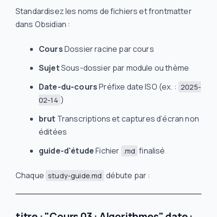
Standardisez les noms de fichiers et frontmatter
dans Obsidian :
Cours
Dossier racine par cours
Sujet
Sous-dossier par module ou thème
Date-du-cours
Préfixe date ISO (ex. :
2025-
)
02-14
brut
Transcriptions et captures d’écran non
éditées
guide-d'étude
Fichier
finalisé
.md
Chaque
débute par :
study-guide.md
titre : "Cours 03 : Algorithmes" date :