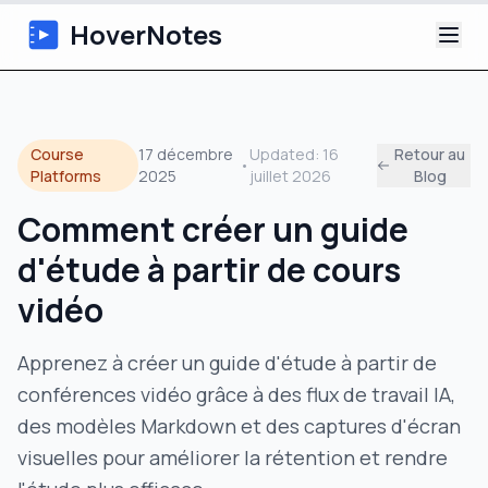
HoverNotes
Application
Course
17 décembre
Updated:
16
Retour au
•
Extension
Platforms
2025
juillet 2026
Blog
Comment créer un guide
Notes Vidéo IA
d'étude à partir de cours
Tutoriels
vidéo
À propos
Apprenez à créer un guide d'étude à partir de
conférences vidéo grâce à des flux de travail IA,
Blog
des modèles Markdown et des captures d'écran
visuelles pour améliorer la rétention et rendre