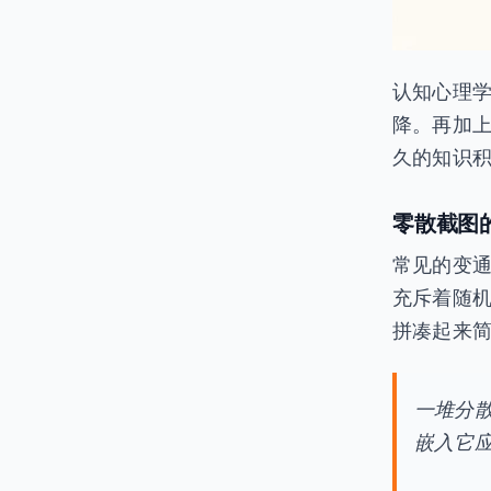
认知心理
降。再加
久的知识
零散截图
常见的变通
充斥着随
拼凑起来
一堆分
嵌入它