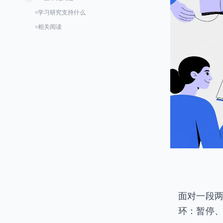
利用视觉锚点进行目标复习
语言障碍与隐私问题
这种方法适用于Canvas、Panopto等任
学习研究支持什么
何大学平台吗？
相关阅读
使用AI笔记工具记大学讲座安全吗？
我想手动记笔记，不用AI怎么办？
面对一段
环：暂停