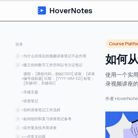
HoverNotes
Course Platf
目录
如何
为什么你现在的视频讲座笔记不起作用
遗忘曲线无情无止境
建立你的数字工作空间以专注记笔记
零散截图的混乱和隐私风险
选择你的笔记工具
使用一个实用系
课程： [课程代码，例如CS101] 讲座： [讲座
编号或标题] 日期： [YYYY-MM-DD] 标签：
创建简单的讲座模板
录视频讲座
[关键词1，关键词2]
关键主题
作者
HoverNote
讲座笔记
实时讲座笔记工作流程
让AI处理初稿
如何组织和复习讲座笔记备考
利用带时间戳的截图抓取视觉内容
简单且实用的文件夹结构
应对复杂技术类讲座
从被动笔记到主动知识
捕捉公式和代码片段
一些常见问题