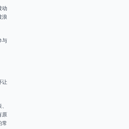
被动
被浪
参与
。
环让
表、
有原
的常