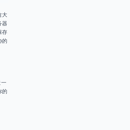
含大
务器
保存
协的
造一
你的