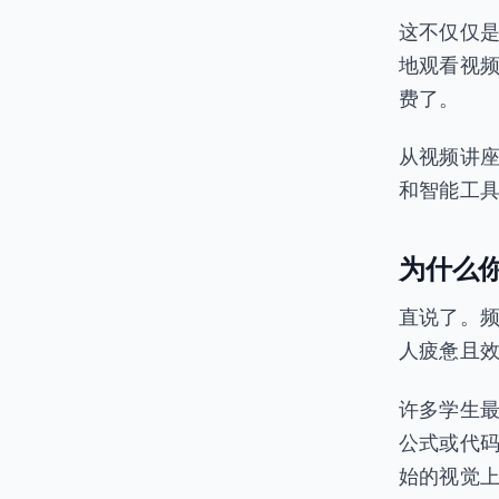
这不仅仅
地观看视
费了。
从视频讲
和智能工
为什么
直说了。
人疲惫且
许多学生
公式或代
始的视觉