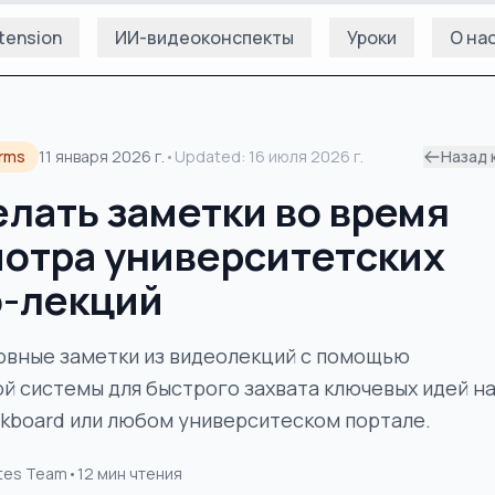
tension
ИИ-видеоконспекты
Уроки
О на
orms
11 января 2026 г.
•
Updated:
16 июля 2026 г.
Назад 
елать заметки во время
отра университетских
-лекций
овные заметки из видеолекций с помощью
й системы для быстрого захвата ключевых идей н
ckboard или любом университеском портале.
tes Team
•
12
мин чтения