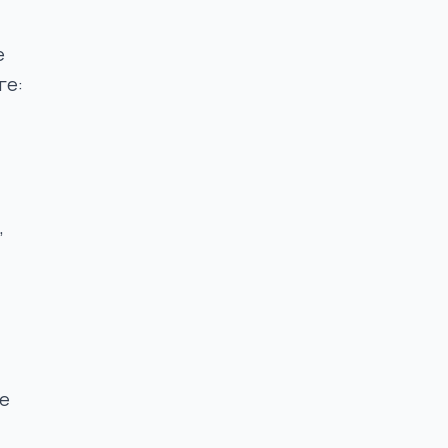
е
ге:
,
ие