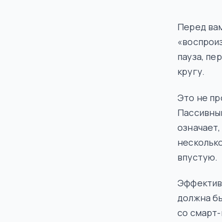
Перед вам
«воспроиз
пауза, пе
кругу.
Это не пр
Пассивны
означает,
несколько
впустую.
Эффективн
должна бы
со смарт-