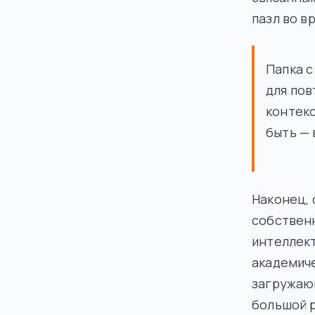
пазл во в
Папка 
для пов
контекс
быть — 
Наконец, 
собственн
интеллек
академиче
загружаю
большой р