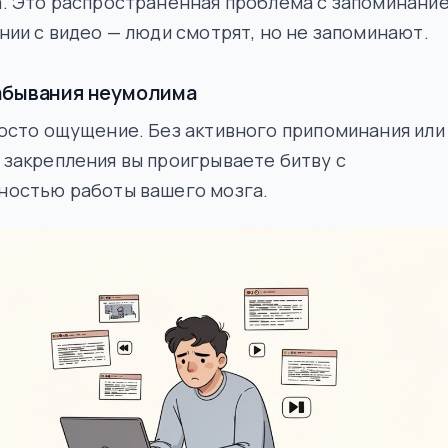
а. Это распространённая проблема с запоминани
нии с видео — люди смотрят, но не запоминают.
абывания неумолима
осто ощущение. Без активного припоминания или
закрепления вы проигрываете битву с
ностью работы вашего мозга.