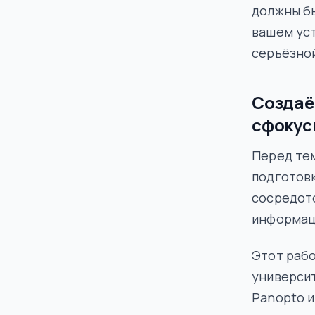
должны б
вашем уст
серьёзно
Создаё
сфокус
Перед тем
подготовк
сосредот
информац
Этот рабо
университ
Panopto и