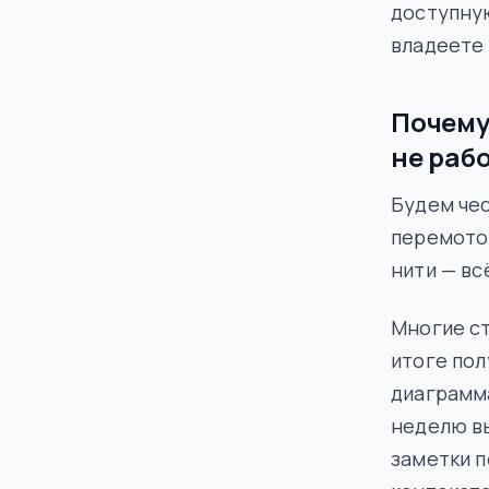
доступную
владеете 
Почему
не раб
Будем чес
перемоток
нити — вс
Многие с
итоге пол
диаграмма
неделю вы
заметки п