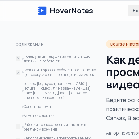
HoverNotes
Ex
Course Platf
СОДЕРЖАНИЕ
Как д
Почему ваши текущие заметки с видео
лекций не работают
просм
Кривая забывания неумолима
Создаём цифровое рабочее пространство
для сфокусированного ведения заметок
Хаос разбросанных скриншотов и
видео
риски приватности
Выбор инструмента для заметок
course: [Код курса, например, CS101]
lecture: [Номер или название лекции]
Создайте простой шаблон для лекций
date: [ГГГГ-ММ-ДД] tags: [ключевое
слово1, ключевое слово2]
Ведите осн
Основные темы
практическо
Заметки с лекции
Canvas, Bla
Рабочий процесс ведения заметок в
реальном времени
Автор
HoverNo
Позвольте ИИ сделать первый
Как организовать и повторять заметки