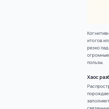
Когнитивн
итогов и
резко пад
огромные
пользы.
Хаос раз
Распрост
порождает
заполняет
связанным