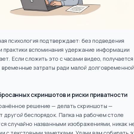
ая психология подтверждает: без подведения
ли практики вспоминания удержание информации
ает. Если сложить это с часами видео, получается
 временные затраты ради малой долговременно
бросанных скриншотов и риски приватности
ранённое решение — делать скриншоты —
 другой беспорядок. Папка на рабочем столе
ся случайно названными изображениями, никак н
и с текстовыми заметками. Удачи вам собирать э