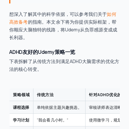
想深入了解其中的科学依据，可以参考我们关于
如何
高效备考
的指南。本文余下将为你提供实际框架，帮
你顺应大脑独特的线路，将Udemy从负罪感源变成成
长利器。
ADHD友好的Udemy策略一览
下表拆解了从传统方法到满足ADHD大脑需求的优化方
法的核心转变。
策略领域
传统方法
针对ADHD优化的方
课程选择
单纯依据主题兴趣挑选。
审核讲师表达清晰度
学习计划
“我会看几小时。”
使用微学习，规划
15