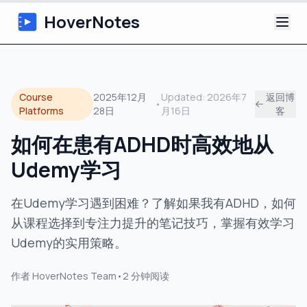
HoverNotes
应用
Course
2025年12月
Updated:
2026年7
返回博
•
浏览器扩展
Platforms
28日
月16日
客
如何在患有ADHD时高效地从
AI 视频笔记
Udemy学习
教程
在Udemy学习遇到困难？了解如果我有ADHD，如何
关于
从课程选择到专注力提升的笔记技巧，掌握有效学习
Udemy的实用策略。
博客
作者
HoverNotes Team
•
2
分钟阅读