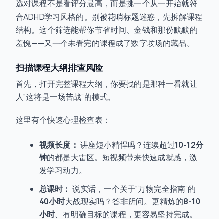
选对课程不是看评分最高，而是挑一个从一开始就符
合ADHD学习风格的。别被花哨标题迷惑，先拆解课程
结构。这个筛选能帮你节省时间、金钱和那份默默的
羞愧——又一个未看完的课程成了数字坟场的藏品。
扫描课程大纲排查风险
首先，打开完整课程大纲，你要找的是那种一看就让
人“这将是一场苦战”的模式。
这里有个快速心理检查表：
视频长度：
讲座短小精悍吗？连续超过
10-12分
钟
的都是大雷区。短视频带来快速成就感，激
发学习动力。
总课时：
说实话，一个关于“万物完全指南”的
40小时
大战现实吗？答非所问。更精炼的
8-10
小时
、有明确目标的课程，更容易坚持完成。