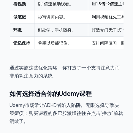
看视频
以1倍速被动观看。
用
1.5倍-2倍
速主动观
做笔记
抄写讲师内容。
利用视频优先工具，
环境
到处学，手机随身。
打造专门无干扰“专注
记忆保持
希望以后能记住。
安排间隔复习，回顾
通过实施这些优化策略，你打造了一个支持注意力而
非消耗注意力的系统。
如何选择适合你的Udemy课程
Udemy市场常让ADHD者陷入陷阱。无限选择导致决
策瘫痪；购买课程的多巴胺激增往往在点击“播放”前就
消散了。