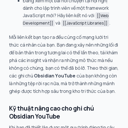
Đang xem một bài nói chuyện tại hội nghị
dành cho lập trình viên về một framework
JavaScript mới? Hãy liên kết nó với
[[Web
và
.
Development]]
[[JavaScript Libraries]]
Mỗi liên kết bạn tạo ra đều củng cố mạng lưới tri
thức cá nhân của bạn. Bạn đang xây nên những lối đi
để bản thân trong tương lai có thể lần theo, tái khám
phá các insight và nhận ra những mô thức mà nếu
không có chúng, bạn có thể đã bỏ lỡ. Theo thời gian,
các ghi chú
Obsidian YouTube
của bạn không còn
là những tệp rời rạc nữa, mà trở thành những mảnh
ghép được tích hợp sâu trong kho tri thức của bạn.
Kỹ thuật nâng cao cho ghi chú
Obsidian YouTube
Khi bạn đã thiết lập được một quy trình đáng tin cậy,