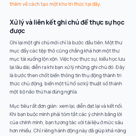
thêm về cách tạo một kho tri thức tại đây
.
Xử lý và liên kết ghi chú để thực sự học
được
Ghi lại một ghi chú mới chỉ là bước đầu tiên. Một thư
mục đầy các tệp thô cũng chẳng khá hơn một thư
mục tải xuống lộn xộn. Việc học thực sự, kiểu học lưu
lại lâu dài, diễn ra khi bạn
xử lý
những ghi chú đó. Đây
là bước then chốt biến thông tin thụ động thành tri
thức chủ động, biến một tủ hồ sơ kỹ thuật số thành
một bộ não thứ hai đúng nghĩa.
Mục tiêu rất đơn giản: xem lại, diễn đạt lại và kết nối.
Khi bạn buộc mình phải tóm tắt các ý chính bằng lời
của chính mình, bạn tương tác với tài liệu ở mức sâu
hơn nhiều. Chỉ riêng hành động này đã giúp khả năng