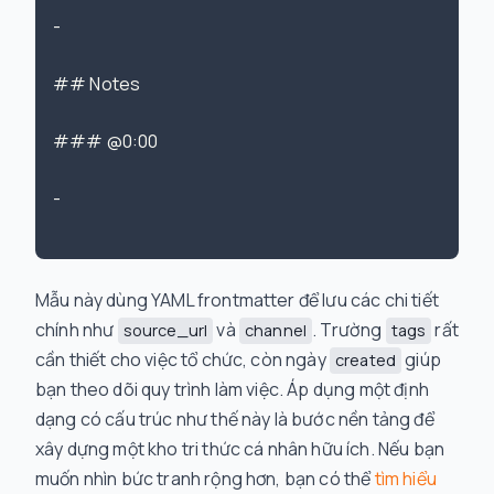
-

## Notes

### @0:00

-

Mẫu này dùng YAML frontmatter để lưu các chi tiết
chính như
và
. Trường
rất
source_url
channel
tags
cần thiết cho việc tổ chức, còn ngày
giúp
created
bạn theo dõi quy trình làm việc. Áp dụng một định
dạng có cấu trúc như thế này là bước nền tảng để
xây dựng một kho tri thức cá nhân hữu ích. Nếu bạn
muốn nhìn bức tranh rộng hơn, bạn có thể
tìm hiểu