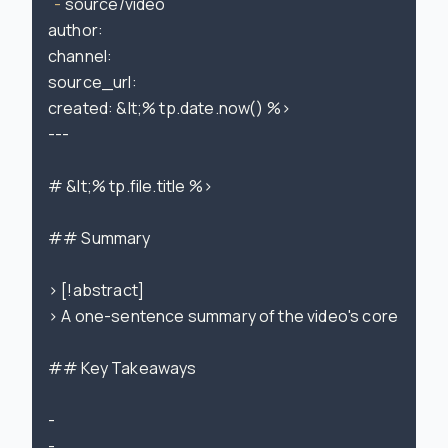
  -
 source/video

author:

channel:

source
_url:

created: &lt;% tp.date.now() %>

---

# &lt;% tp.file.title %>

## Summary

> [!abstract]

> A one-sentence summary of the video's core messa
## Key Takeaways

-

-
