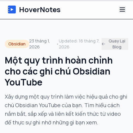
HoverNotes
Ứng dụng
23 tháng 1,
Updated:
16 tháng 7,
Quay Lại
Obsidian
•
2026
2026
Blog
Extension
Một quy trình hoàn chỉnh
Ghi chú Video AI
cho các ghi chú Obsidian
Hướng dẫn
YouTube
Giới thiệu
Xây dựng một quy trình làm việc hiệu quả cho ghi
chú Obsidian YouTube của bạn. Tìm hiểu cách
Blog
nắm bắt, sắp xếp và liên kết kiến thức từ video
để thực sự ghi nhớ những gì bạn xem.