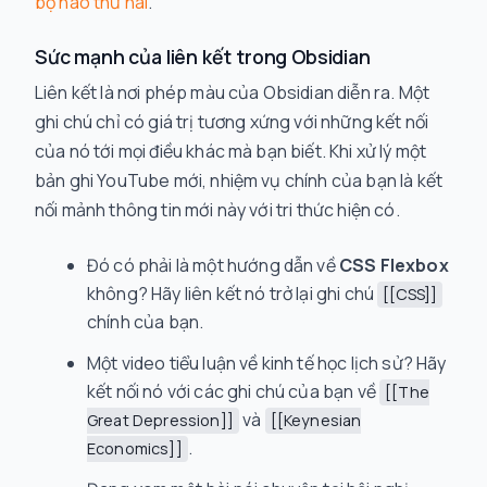
bộ não thứ hai
.
Sức mạnh của liên kết trong Obsidian
Liên kết là nơi phép màu của Obsidian diễn ra. Một
ghi chú chỉ có giá trị tương xứng với những kết nối
của nó tới mọi điều khác mà bạn biết. Khi xử lý một
bản ghi YouTube mới, nhiệm vụ chính của bạn là kết
nối mảnh thông tin mới này với tri thức hiện có.
Đó có phải là một hướng dẫn về
CSS Flexbox
không? Hãy liên kết nó trở lại ghi chú
[[CSS]]
chính của bạn.
Một video tiểu luận về kinh tế học lịch sử? Hãy
kết nối nó với các ghi chú của bạn về
[[The
và
Great Depression]]
[[Keynesian
.
Economics]]