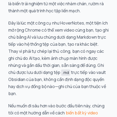
là biến trải nghiệm từ một việc nhàm chán, rườm rà
thành một quá trình học tập liền mạch.
Đây là lúc một công cụ như HoverNotes, một tiện ích
mở rộng Chrome có thể xem video cùng bạn, tạo ghi
chú bằng AI và lưu chúng dưới dạng Markdown trực
tiếp vào hệ thống tệp của bạn, tạo ra khác biệt.
Thay vì phải tự chép lại thủ công, bạn có ngay các
ghi chú do AI tạo, kèm ảnh chụp màn hình được
nhúng và gắn dấu thời gian, sẵn sàng để dùng. Ghi
chú được lưu dưới dạng tệp
trực tiếp vào vault
.md
Obsidian của bạn, không cần định dạng độc quyền
hay dịch vụ đồng bộ nào—ghi chú của bạn thuộc về
bạn.
Nếu muốn đi sâu hơn vào bước đầu tiên này, chúng
tôi có một hướng dẫn về cách
biến bất kỳ video