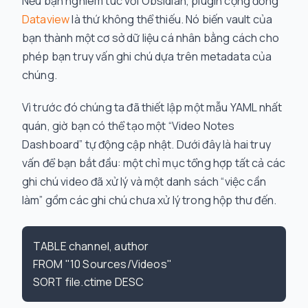
Nếu bạn nghiêm túc với Obsidian, plugin cộng đồng
Dataview
là thứ không thể thiếu. Nó biến vault của
bạn thành một cơ sở dữ liệu cá nhân bằng cách cho
phép bạn truy vấn ghi chú dựa trên metadata của
chúng.
Vì trước đó chúng ta đã thiết lập một mẫu YAML nhất
quán, giờ bạn có thể tạo một “Video Notes
Dashboard” tự động cập nhật. Dưới đây là hai truy
vấn để bạn bắt đầu: một chỉ mục tổng hợp tất cả các
ghi chú video đã xử lý và một danh sách “việc cần
làm” gồm các ghi chú chưa xử lý trong hộp thư đến.
TABLE channel, author

FROM "10 Sources/Videos"
