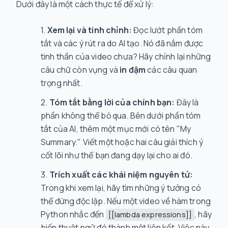
Dưới đây là một cách thực tế để xử lý:
Xem lại và tinh chỉnh:
Đọc lướt phần tóm
tắt và các ý rút ra do AI tạo. Nó đã nắm được
tinh thần của video chưa? Hãy chỉnh lại những
câu chữ còn vụng và
in đậm
các câu quan
trọng nhất.
Tóm tắt bằng lời của chính bạn:
Đây là
phần không thể bỏ qua. Bên dưới phần tóm
tắt của AI, thêm một mục mới có tên "My
Summary." Viết một hoặc hai câu giải thích ý
cốt lõi như thể bạn đang dạy lại cho ai đó.
Trích xuất các khái niệm nguyên tử:
Trong khi xem lại, hãy tìm những ý tưởng có
thể đứng độc lập. Nếu một video về hàm trong
Python nhắc đến
, hãy
[[lambda expressions]]
biến thuật ngữ đó thành một liên kết. Việc này