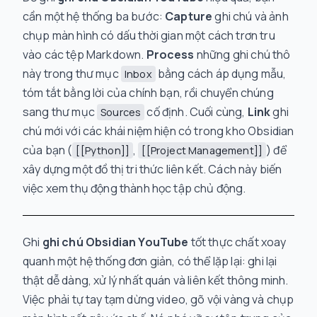
cần một hệ thống ba bước:
Capture
ghi chú và ảnh
chụp màn hình có dấu thời gian một cách trơn tru
vào các tệp Markdown.
Process
những ghi chú thô
này trong thư mục
bằng cách áp dụng mẫu,
Inbox
tóm tắt bằng lời của chính bạn, rồi chuyển chúng
sang thư mục
cố định. Cuối cùng,
Link
ghi
Sources
chú mới với các khái niệm hiện có trong kho Obsidian
của bạn (
,
) để
[[Python]]
[[Project Management]]
xây dựng một đồ thị tri thức liên kết. Cách này biến
việc xem thụ động thành học tập chủ động.
Ghi
ghi chú Obsidian YouTube
tốt thực chất xoay
quanh một hệ thống đơn giản, có thể lặp lại: ghi lại
thật dễ dàng, xử lý nhất quán và liên kết thông minh.
Việc phải tự tay tạm dừng video, gõ vội vàng và chụp