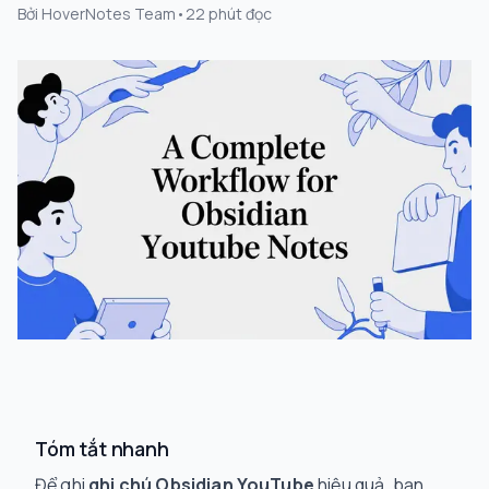
Bởi
HoverNotes Team
•
22
phút đọc
Tóm tắt nhanh
Để ghi
ghi chú Obsidian YouTube
hiệu quả, bạn