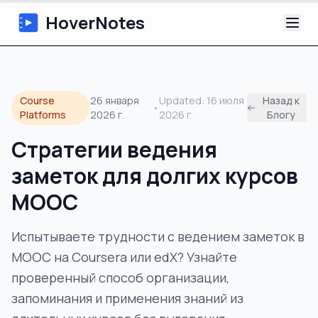
HoverNotes
Приложение
Course
26 января
Updated:
16 июля
Назад к
•
Extension
Platforms
2026 г.
2026 г.
Блогу
Стратегии ведения
ИИ-видеоконспекты
заметок для долгих курсов
Уроки
MOOC
О нас
Испытываете трудности с ведением заметок в
MOOC на Coursera или edX? Узнайте
Блог
проверенный способ организации,
запоминания и применения знаний из