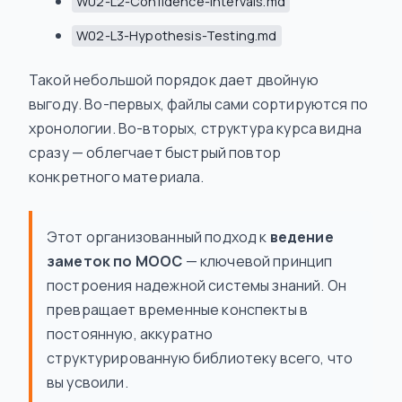
W02-L2-Confidence-Intervals.md
W02-L3-Hypothesis-Testing.md
Такой небольшой порядок дает двойную
выгоду. Во-первых, файлы сами сортируются по
хронологии. Во-вторых, структура курса видна
сразу — облегчает быстрый повтор
конкретного материала.
Этот организованный подход к
ведение
заметок по MOOC
— ключевой принцип
построения надежной системы знаний. Он
превращает временные конспекты в
постоянную, аккуратно
структурированную библиотеку всего, что
вы усвоили.