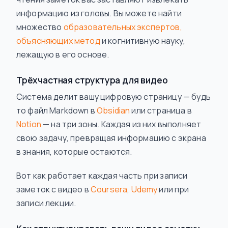
информацию из головы. Вы можете найти
множество
образовательных экспертов,
объясняющих метод
и когнитивную науку,
лежащую в его основе.
Трёхчастная структура для видео
Система делит вашу цифровую страницу — будь
то файл Markdown в
Obsidian
или страница в
Notion
— на три зоны. Каждая из них выполняет
свою задачу, превращая информацию с экрана
в знания, которые остаются.
Вот как работает каждая часть при записи
заметок с видео в
Coursera
,
Udemy
или при
записи лекции.