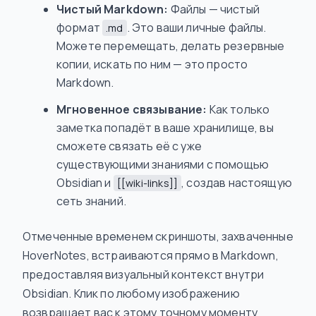
Чистый Markdown:
Файлы — чистый
формат
. Это ваши личные файлы.
.md
Можете перемещать, делать резервные
копии, искать по ним — это просто
Markdown.
Мгновенное связывание:
Как только
заметка попадёт в ваше хранилище, вы
сможете связать её с уже
существующими знаниями с помощью
Obsidian и
, создав настоящую
[[wiki-links]]
сеть знаний.
Отмеченные временем скриншоты, захваченные
HoverNotes, встраиваются прямо в Markdown,
предоставляя визуальный контекст внутри
Obsidian. Клик по любому изображению
возвращает вас к этому точному моменту