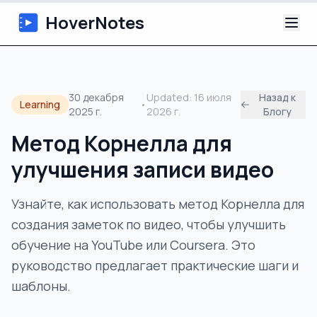
HoverNotes
Приложение
30 декабря
Updated:
16 июля
Назад к
Learning
•
2025 г.
2026 г.
Блогу
Extension
Метод Корнелла для
ИИ-видеоконспекты
улучшения записи видео
Уроки
Узнайте, как использовать метод Корнелла для
создания заметок по видео, чтобы улучшить
О нас
обучение на YouTube или Coursera. Это
Блог
руководство предлагает практические шаги и
шаблоны.