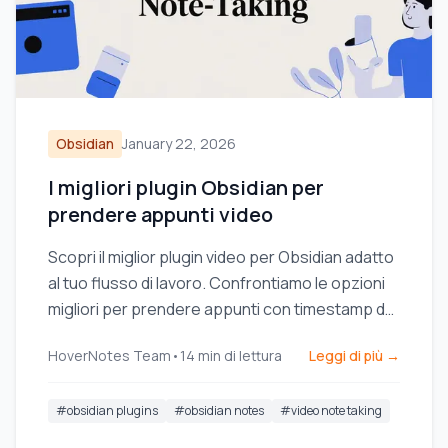
Obsidian
January 22, 2026
I migliori plugin Obsidian per
prendere appunti video
Scopri il miglior plugin video per Obsidian adatto
al tuo flusso di lavoro. Confrontiamo le opzioni
migliori per prendere appunti con timestamp dai
video di YouTube, Udemy e locali.
HoverNotes Team
•
14
min di lettura
Leggi di più →
#
obsidian plugins
#
obsidian notes
#
video note taking