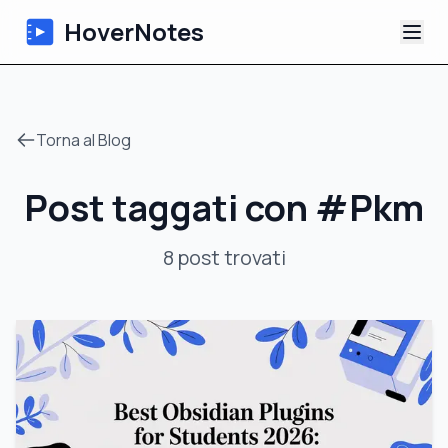
HoverNotes
App
Torna al Blog
Extension
Post taggati con
#
Pkm
Appunti Video IA
8
post
trovati
Tutorial
Chi siamo
Blog