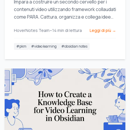
Impara a costruire un secondo cervello per i
contenuti video utilizzando framework collaudati
come PARA. Cattura, organizza e collega idee
da YouTube, Udemy e Coursera.
HoverNotes Team
•
14
min di lettura
Leggi di più →
#
pkm
#
video learning
#
obsidian notes