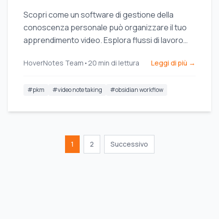
Scopri come un software di gestione della
conoscenza personale può organizzare il tuo
apprendimento video. Esplora flussi di lavoro
pratici per studenti che utilizzano strumenti PKM
HoverNotes Team
•
20
min di lettura
Leggi di più →
come Obsidian.
#
pkm
#
video note taking
#
obsidian workflow
1
2
Successivo