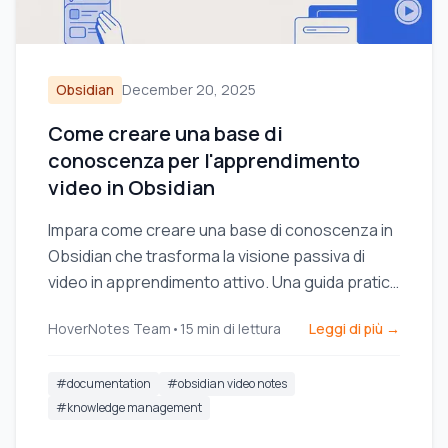
Obsidian
December 20, 2025
Come creare una base di
conoscenza per l'apprendimento
video in Obsidian
Impara come creare una base di conoscenza in
Obsidian che trasforma la visione passiva di
video in apprendimento attivo. Una guida pratica
all’allestimento del vault e alla presa di appunti.
HoverNotes Team
•
15
min di lettura
Leggi di più →
#
documentation
#
obsidian video notes
#
knowledge management