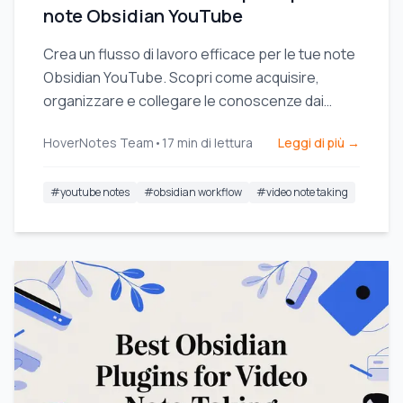
note Obsidian YouTube
Crea un flusso di lavoro efficace per le tue note
Obsidian YouTube. Scopri come acquisire,
organizzare e collegare le conoscenze dai
video per ricordare davvero ciò che guardi.
HoverNotes Team
•
17
min di lettura
Leggi di più →
#
youtube notes
#
obsidian workflow
#
video note taking