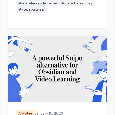
#
ai note taking alternatives
#
student productivity
#
video note taking
AI Notes
January 15, 2026