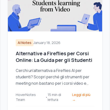
AI Notes
January 18, 2026
Alternative a Fireflies per Corsi
Online: La Guida per gli Studenti
Cerchi un'alternativa a Fireflies AI per
studenti? Scopri perché gli strumenti per
meeting non bastano per i corsi video e
trova un assistente AI per prendere appunti
HoverNotes
15
min di
Leggi di più
pensato per l'apprendimento.
•
Team
lettura
→