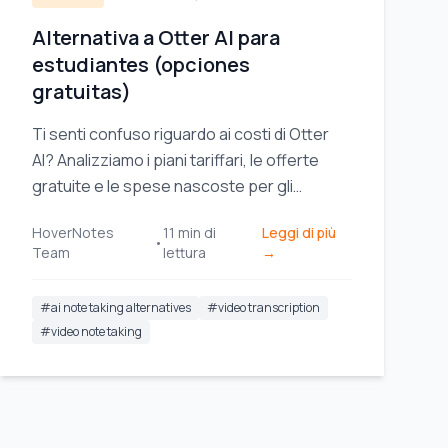
Alternativa a Otter AI para
estudiantes (opciones
gratuitas)
Ti senti confuso riguardo ai costi di Otter
AI? Analizziamo i piani tariffari, le offerte
gratuite e le spese nascoste per gli
studenti, per individuare il miglior rapporto
HoverNotes
11
min di
Leggi di più
qualità-prezzo nell'apprendimento tramite
•
Team
lettura
→
video.
#
ai note taking alternatives
#
video transcription
#
video note taking