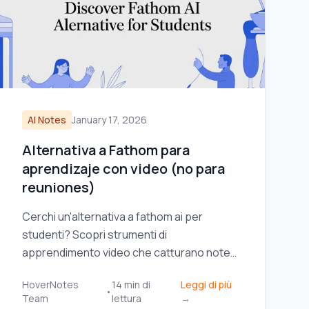
AI Notes
January 17, 2026
Alternativa a Fathom para
aprendizaje con video (no para
reuniones)
Cerchi un'alternativa a fathom ai per
studenti? Scopri strumenti di
apprendimento video che catturano note
visive, non solo trascrizioni, per YouTube e
HoverNotes
14
min di
Leggi di più
Coursera.
•
Team
lettura
→