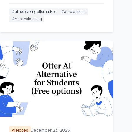
#
ai note taking alternatives
#
ai note taking
#
video note taking
AI Notes
December 23, 2025