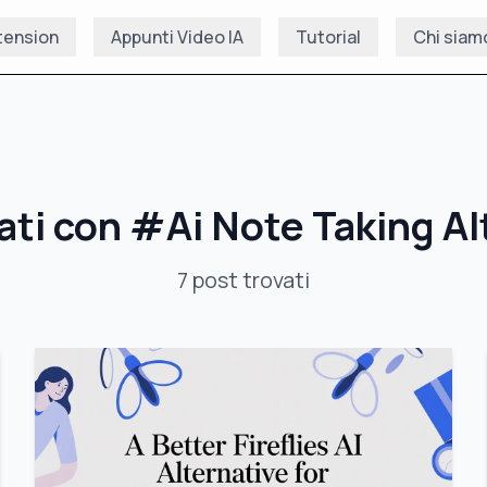
tension
Appunti Video IA
Tutorial
Chi siam
ati con
#
Ai Note Taking Al
7
post
trovati