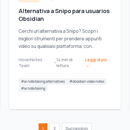
Alternativa a Snipo para usuarios
Obsidian
Cerchi un'alternativa a Snipo? Scopri i
migliori strumenti per prendere appunti
video su qualsiasi piattaforma, con
un'attenzione particolare all'archiviazione
HoverNotes
14
min di
Leggi di più
locale per gli utenti Obsidian.
•
Team
lettura
→
#
ai note taking alternatives
#
obsidian video notes
#
ai note taking
1
2
Successivo