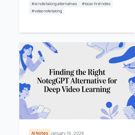
#
ai note taking alternatives
#
local-first notes
#
video note taking
AI Notes
January 16, 2026