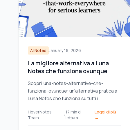
AI Notes
January 19, 2026
La migliore alternativa a Luna
Notes che funziona ovunque
Scopri luna-notes-alternative-che-
funziona-ovunque: un'alternativa pratica a
Luna Notes che funziona su tutti i
dispositivi, ideale per studenti seri.
HoverNotes
17
min di
Leggi di più
•
Team
lettura
→