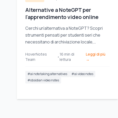
Alternative a NoteGPT per
l'apprendimento video online
Cerchi un'alternativa a NoteGPT? Scopri
strumenti pensati per studenti seri che
necessitano di archiviazione locale,
integrazione Obsidian e contesto visivo dai
HoverNotes
16
min di
Leggi di più
video.
•
Team
lettura
→
#
ai note taking alternatives
#
ai video notes
#
obsidian video notes