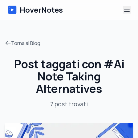
HoverNotes
App
Torna al Blog
Extension
Post taggati con
#
Ai
Appunti Video IA
Note Taking
Tutorial
Alternatives
Chi siamo
7
post
trovati
Blog