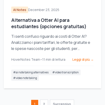
AI Notes
December 23, 2025
Alternativa a Otter AI para
estudiantes (opciones gratuitas)
Ti senti confuso riguardo ai costi di Otter AI?
Analizziamo i piani tariffari, le offerte gratuite e
le spese nascoste per gli studenti, per
individuare il miglior rapporto qualità-prezzo
HoverNotes Team
•
11
min di lettura
Leggi di più →
nell'apprendimento tramite video.
#
ai note taking alternatives
#
video transcription
#
video note taking
1
2
Successivo