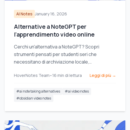
AI Notes
January 16, 2026
Alternative a NoteGPT per
l'apprendimento video online
Cerchi un'alternativa a NoteGPT? Scopri
strumenti pensati per studenti seri che
necessitano di archiviazione locale,
integrazione Obsidian e contesto visivo dai
HoverNotes Team
•
16
min di lettura
Leggi di più →
video.
#
ai note taking alternatives
#
ai video notes
#
obsidian video notes