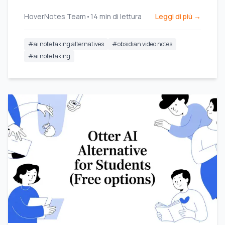
particolare all'archiviazione locale per gli utenti
HoverNotes Team
•
14
min di lettura
Leggi di più →
Obsidian.
#
ai note taking alternatives
#
obsidian video notes
#
ai note taking