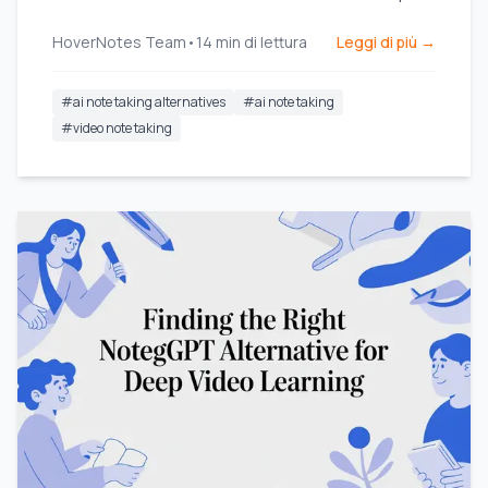
YouTube e Coursera.
HoverNotes Team
•
14
min di lettura
Leggi di più →
#
ai note taking alternatives
#
ai note taking
#
video note taking