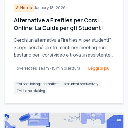
AI Notes
January 18, 2026
Alternative a Fireflies per Corsi
Online: La Guida per gli Studenti
Cerchi un'alternativa a Fireflies AI per studenti?
Scopri perché gli strumenti per meeting non
bastano per i corsi video e trova un assistente
AI per prendere appunti pensato per
HoverNotes Team
•
15
min di lettura
Leggi di più →
l'apprendimento.
#
ai note taking alternatives
#
student productivity
#
video note taking