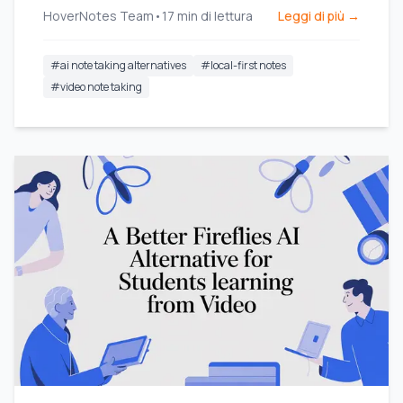
HoverNotes Team
•
17
min di lettura
Leggi di più →
#
ai note taking alternatives
#
local-first notes
#
video note taking