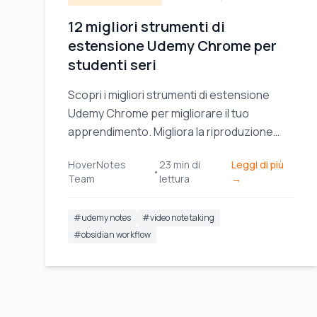
12 migliori strumenti di
estensione Udemy Chrome per
studenti seri
Scopri i migliori strumenti di estensione
Udemy Chrome per migliorare il tuo
apprendimento. Migliora la riproduzione
video, prendi appunti con l'IA, traduci i
HoverNotes
23
min di
Leggi di più
sottotitoli e mantieni la concentrazione.
•
Team
lettura
→
#
udemy notes
#
video note taking
#
obsidian workflow