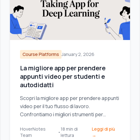
Course Platforms
January 2, 2026
La migliore app per prendere
appunti video per studenti e
autodidatti
Scopri la migliore app per prendere appunti
video per il tuo flusso di lavoro.
Confrontiamo i migliori strumenti per
studenti e professionisti che utilizzano
HoverNotes
18
min di
Leggi di più
Obsidian, Notion e corsi online.
•
Team
lettura
→