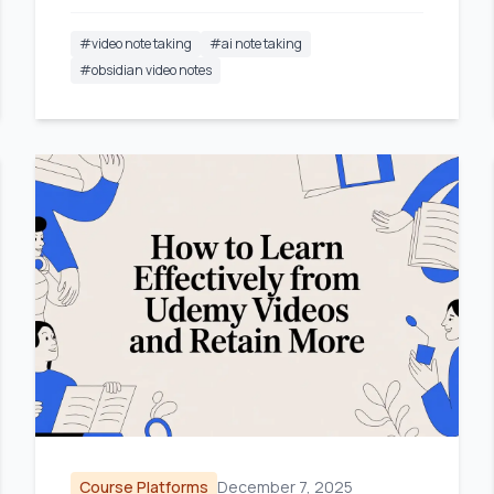
#
video note taking
#
ai note taking
#
obsidian video notes
Course Platforms
December 7, 2025