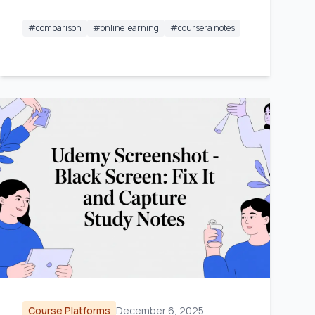
#
comparison
#
online learning
#
coursera notes
Course Platforms
December 6, 2025