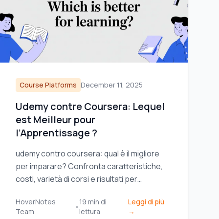
Course Platforms
December 11, 2025
Udemy contre Coursera: Lequel
est Meilleur pour
l’Apprentissage ?
udemy contro coursera: qual è il migliore
per imparare? Confronta caratteristiche,
costi, varietà di corsi e risultati per
scegliere la piattaforma giusta per te.
HoverNotes
19
min di
Leggi di più
•
Team
lettura
→