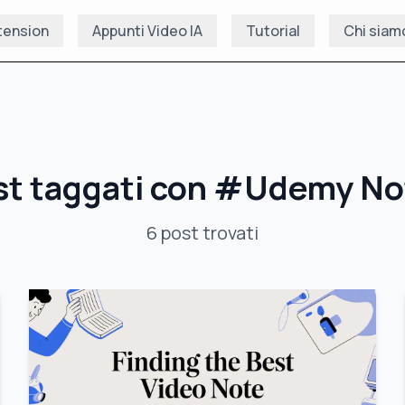
tension
Appunti Video IA
Tutorial
Chi siam
t taggati con
#
Udemy No
6
post
trovati