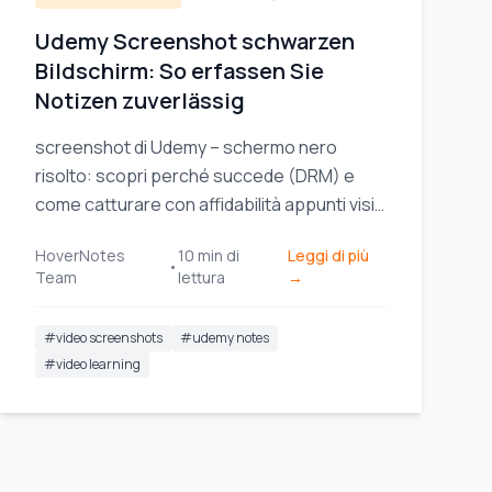
Udemy Screenshot schwarzen
Bildschirm: So erfassen Sie
Notizen zuverlässig
screenshot di Udemy – schermo nero
risolto: scopri perché succede (DRM) e
come catturare con affidabilità appunti visivi
chiari per le tue sessioni di studio.
HoverNotes
10
min di
Leggi di più
•
Team
lettura
→
#
video screenshots
#
udemy notes
#
video learning