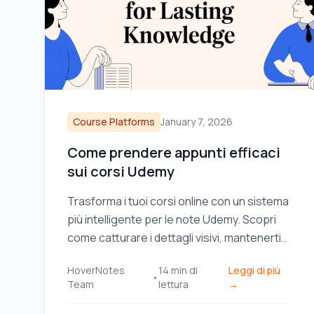
Course Platforms
January 7, 2026
Come prendere appunti efficaci
sui corsi Udemy
Trasforma i tuoi corsi online con un sistema
più intelligente per le note Udemy. Scopri
come catturare i dettagli visivi, mantenerti
organizzato e davvero memorizzare ciò
HoverNotes
14
min di
Leggi di più
che guardi.
•
Team
lettura
→