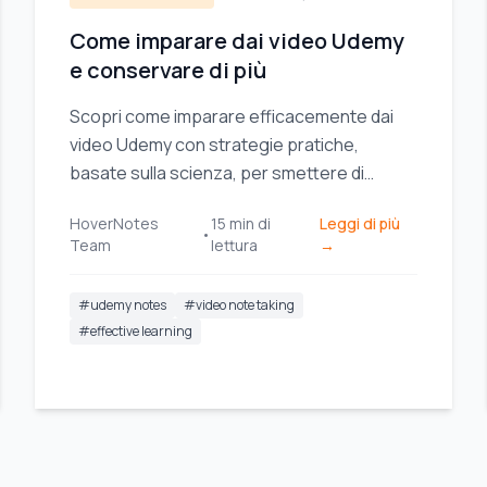
Come imparare dai video Udemy
e conservare di più
Scopri come imparare efficacemente dai
video Udemy con strategie pratiche,
basate sulla scienza, per smettere di
guardare passivamente e iniziare a
HoverNotes
15
min di
Leggi di più
trattenere ciò che impari.
•
Team
lettura
→
#
udemy notes
#
video note taking
#
effective learning