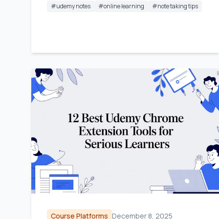
#
udemy notes
#
online learning
#
note taking tips
Course Platforms
December 8, 2025