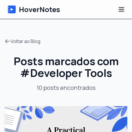
HoverNotes
App
Voltar ao Blog
Extension
Posts marcados com
Notas de Vídeo com IA
#
Developer Tools
Tutoriais
10
posts
encontrados
Sobre
Blog