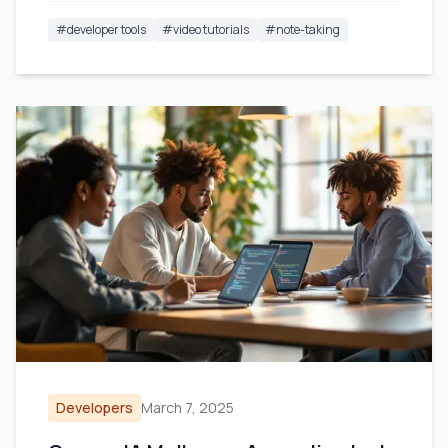
#
developer tools
#
video tutorials
#
note-taking
Developers
March 7, 2025