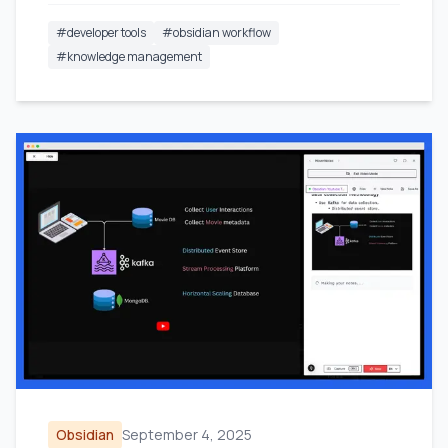
#
developer tools
#
obsidian workflow
#
knowledge management
Obsidian
September 4, 2025