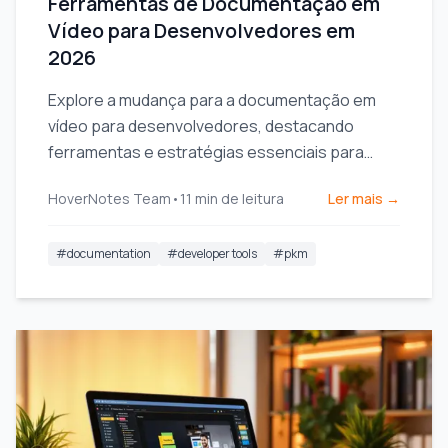
Ferramentas de Documentação em
Vídeo para Desenvolvedores em
2026
Explore a mudança para a documentação em
vídeo para desenvolvedores, destacando
ferramentas e estratégias essenciais para
melhorar o compartilhamento de conhecimento
HoverNotes Team
•
11
min de leitura
Ler mais →
e a eficiência da equipe.
#
documentation
#
developer tools
#
pkm