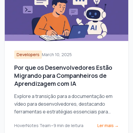
Developers
March 10, 2025
Por que os Desenvolvedores Estão
Migrando para Companheiros de
Aprendizagem com IA
Explore a transição para a documentação em
vídeo para desenvolvedores, destacando
ferramentas e estratégias essenciais para
aprimorar o compartilhamento de
HoverNotes Team
•
9
min de leitura
Ler mais →
conhecimento e a eficiência da equipe.