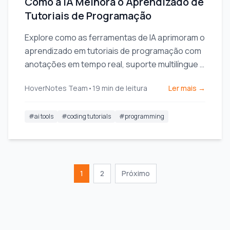
Como a IA Melhora o Aprendizado de
Tutoriais de Programação
Explore como as ferramentas de IA aprimoram o
aprendizado em tutoriais de programação com
anotações em tempo real, suporte multilíngue e
caminhos de aprendizado personalizados.
HoverNotes Team
•
19
min de leitura
Ler mais →
#
ai tools
#
coding tutorials
#
programming
1
2
Próximo