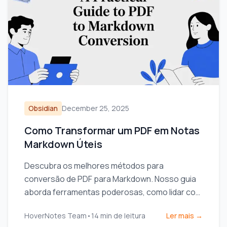
Obsidian
December 25, 2025
Como Transformar um PDF em Notas
Markdown Úteis
Descubra os melhores métodos para
conversão de PDF para Markdown. Nosso guia
aborda ferramentas poderosas, como lidar com
arquivos complexos e integrar anotações ao
HoverNotes Team
•
14
min de leitura
Ler mais →
seu fluxo de trabalho.