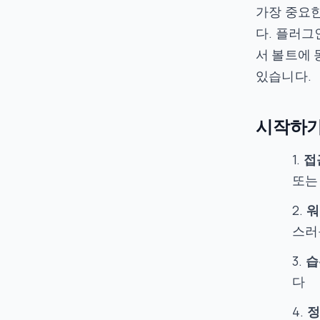
가장 중요한
다. 플러그
서 볼트에 
있습니다.
시작하
접
또는
워
스러
습
다
정