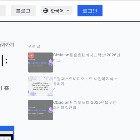
개
블로그
로그인
한국어
돌아가기
관련 글
기:
Obsidian를 활용한 비디오 학습: 2026년
비교
7
로컬 퍼스트 비디오 노트: 나만의 지식 소
유하기
한 플
9
Obsidian 비디오 노트: 2026년을 위한
최선의 접근법
4