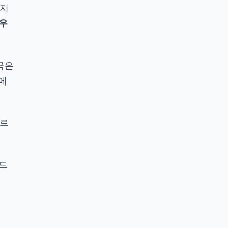
 지
우
극은
메
빠르
 드